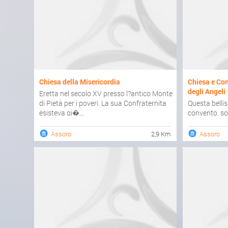
Chiesa della Misericordia
Chiesa e Co
degli Angeli
Eretta nel secolo XV presso l?antico Monte
di Pietà per i poveri. La sua Confraternita
Questa belli
esisteva gi�...
convento, son
Francescani R
Assoro
2,9 Km
Assoro