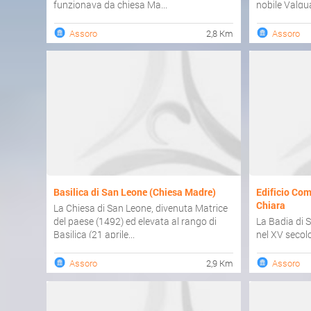
funzionava da chiesa Ma...
nobile Valgua
Assoro
2,8 Km
Assoro
Basilica di San Leone (Chiesa Madre)
Edificio Com
Chiara
La Chiesa di San Leone, divenuta Matrice
del paese (1492) ed elevata al rango di
La Badia di 
Basilica (21 aprile...
nel XV secol
l'ex Monaster
Assoro
2,9 Km
Assoro