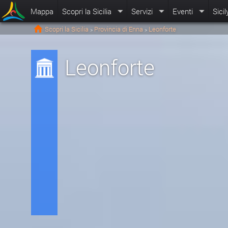
Mappa
Scopri la Sicilia
Servizi
Eventi
Sicil
Scopri la Sicilia
Provincia di Enna
Leonforte
>
>
Leonforte