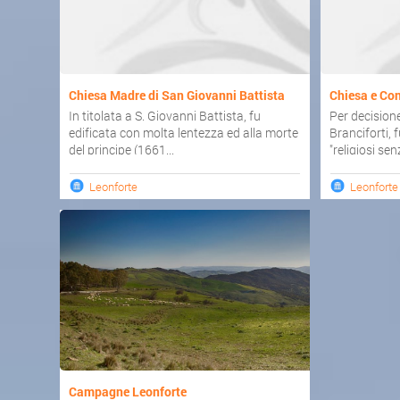
Chiesa Madre di San Giovanni Battista
Chiesa e Con
In titolata a S. Giovanni Battista, fu
Per decisione
edificata con molta lentezza ed alla morte
Branciforti, 
del principe (1661...
"religiosi senz
Leonforte
Leonforte
Campagne Leonforte