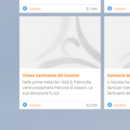
una costruzio
Assoro
3,1 Km
Assoro
Chiesa Santissima del Carmine
Santuario d
Nella prima metà del 1600 S. Petronilla
A Nicosia ha
viene proclamata Patrona di Assoro. La
Santuari Maria
sua devozione fu por...
Santuario de
Assoro
3,2 Km
Nicosia