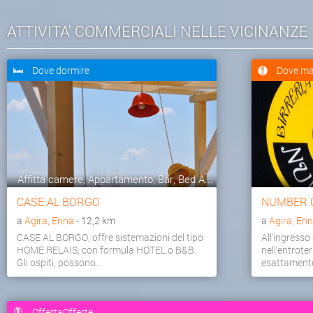
ATTIVITA' COMMERCIALI NELLE VICINANZE
Dove dormire
Dove ma
Affitta camere, Appartamento, Bar, Bed A...
CASE AL BORGO
NUMBER 
a
Agira, Enna
- 12,2 km
a
Agira, En
CASE AL BORGO, offre sistemazioni del tipo
All'ingresso
HOME RELAIS, con formula HOTEL o B&B.
nell'entrote
Gli ospiti, possono...
esattamente 
OffertaOfferte