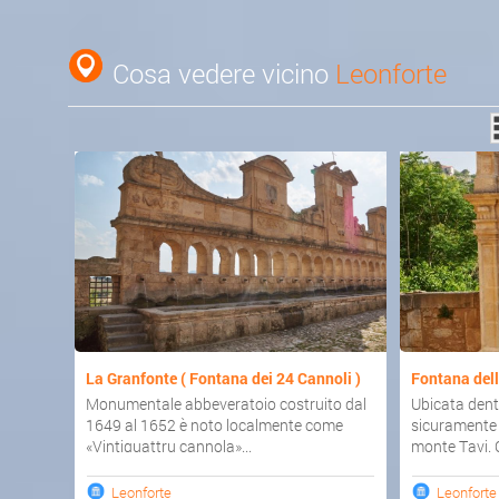
Cosa vedere vicino
Leonforte
La Granfonte ( Fontana dei 24 Cannoli )
Fontana dell
Monumentale abbeveratoio costruito dal
Ubicata dent
1649 al 1652 è noto localmente come
sicuramente 
«Vintiquattru cannola»...
monte Tavi. C
Leonforte
Leonforte