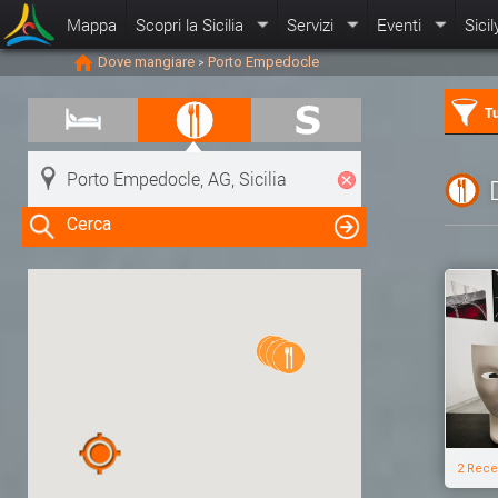
Mappa
Scopri la Sicilia
Servizi
Eventi
Sicil
Dove mangiare
Porto Empedocle
>
Tu
Cerca
Clicca su una risorsa nella mappa
per visualizzare le informazioni
2 Rece