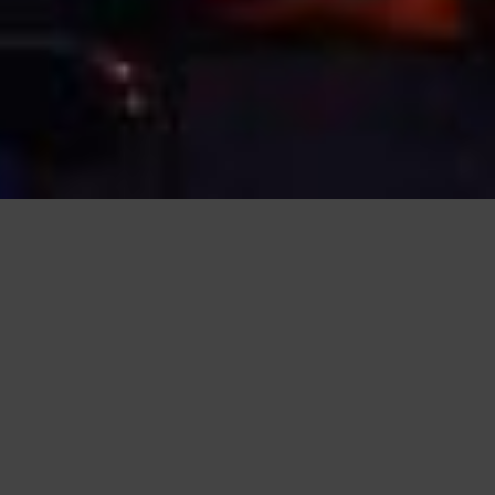
Questo sito utilizza cookie, anche di terze parti, per migliorare l
scorrendo questa pagina o cliccand