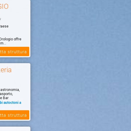
GIO
y
 Paese
 Orologio offre
im...
tta struttura
eria
 Gastronomia,
'asporto,
ne Bar
bi autoctoni a
e senza
tta struttura
to Amore