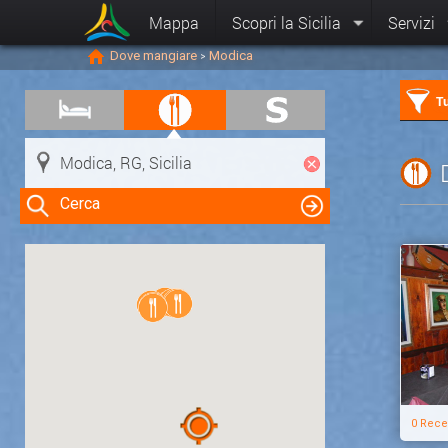
Mappa
Scopri la Sicilia
Servizi
Dove mangiare
Modica
>
Tu
Cerca
Clicca su una risorsa nella mappa
per visualizzare le informazioni
0 Rece