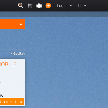
Login
IT
7 Risultati
NOBILE
y
IA,
tta struttura