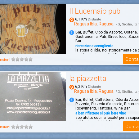
Il Lucernaio pub
6,1 Km
Distante
Ragusa Ibla
,
Ragusa
, RG, Sicilia, Ital
Bar, Buffet, Cibo da Asporto, Osteria,
Gastronomia, Pub, Street food, Stuzz
Bar
ricreazione accogliente
la storia di ibla, noi storicamente da p
vent'anni ad accoglierVi sempre con 
Conta
degusta...
nsioni
la piazzetta
6,2 Km
Distante
Ragusa Ibla
,
Ragusa
, RG, Sicilia, Ital
Bar, Buffet, Caffetteria, Cibo da Aspor
Pizzeria, Pizzeria d'asporto, Ristoran
Ricevimenti, Trattoria, Wine Bar
a ben riflettere si può bere vino
sopratutto cucina locale! per assapo
di ibla circondati dal barocco la nost
Conta
nsioni