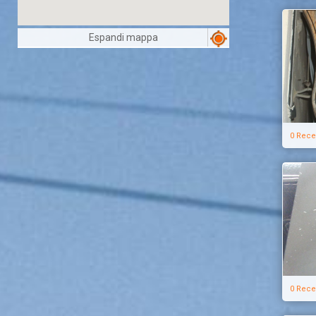
Espandi mappa
0 Rece
0 Rece