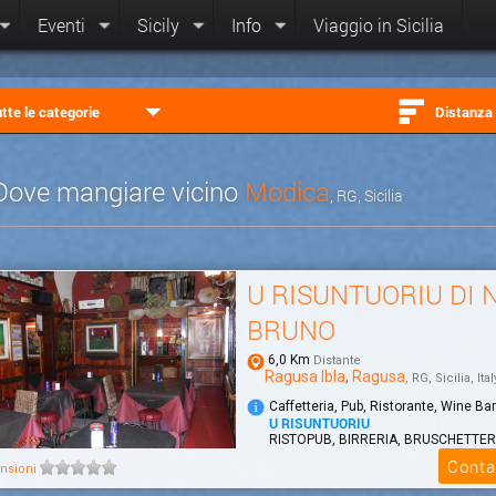
Eventi
Sicily
Info
Viaggio in Sicilia
tte le categorie
Distanza
Dove mangiare vicino
Modica
, RG, Sicilia
U RISUNTUORIU DI 
BRUNO
6,0 Km
Distante
Ragusa Ibla
,
Ragusa
, RG, Sicilia, Ital
Caffetteria, Pub, Ristorante, Wine Bar
U RISUNTUORIU
RISTOPUB, BIRRERIA, BRUSCHETTER
SPAGHETTERIA, CAFFETTERIA.
Conta
nsioni