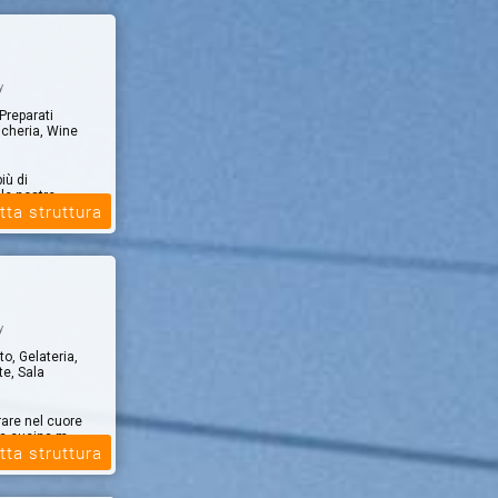
y
 Preparati
icheria, Wine
iù di
le nostre
tta struttura
y
to, Gelateria,
te, Sala
rare nel cuore
ra cucina m...
tta struttura