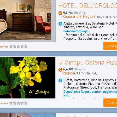
HOTEL DELL'OROLO
6,3 Km
Distante
Ragusa Ibla
,
Ragusa
, RG, Sicilia, Ital
Affitta camere, Bar, Gelateria, Hotel,
albergo, Trattoria, Wine Bar
hotel dell'orologio
...fascino nel cuore di ibla Hotel dell'
l' opportunità esclusiva di vivere l' an
Conta
nsioni
U' Sinapu Osteria Pizz
6,4 Km
Distante
Ragusa
, RG, Sicilia, Italy
Buffet, Caffetteria, Cibo da Asporto,
Grilleria, Osteria, Pizzeria, Pizzeria d
Ristorante, Street food, Trattoria, Wi
Degustare a Ragusa centro i migliori ci
Km.
La nostra cucina tende a valorizzar
Conta
offendere il cibo.La semplicità e tan
nsioni
fanno la d...