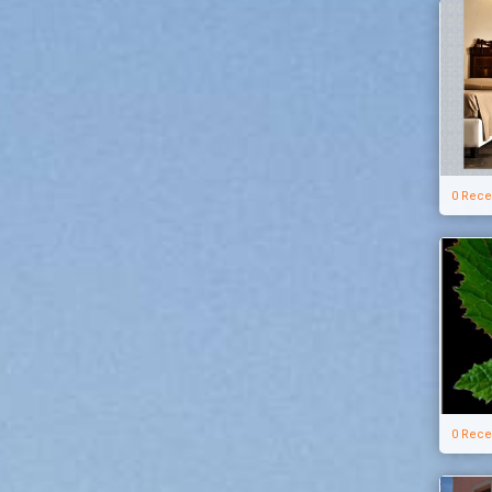
0 Rece
0 Rece