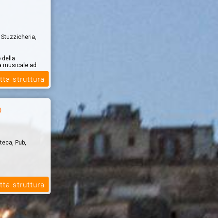
, Stuzzicheria,
 della
na musicale ad
tta struttura
o
teca, Pub,
tta struttura