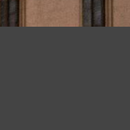
a tua esperienza e offrire servizi in linea con le tue preferenze. Ch
suo elemento acconsenti all�uso dei cookie.
Leggi altro
Accetto