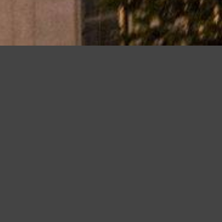
iudendo questo banner, scorrendo questa pagina o cliccando qualunque