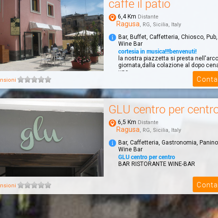
caffe il patio
6,4 Km
Distante
Ragusa
, RG, Sicilia, Italy
Bar, Buffet, Caffetteria, Chiosco, Pub
Wine Bar
cortesia in musica!!!benvenuti!
la nostra piazzetta si presta nell'arco
giornata,dalla colazione al dopo ce
una ...
Conta
nsioni
GLU centro per centr
6,5 Km
Distante
Ragusa
, RG, Sicilia, Italy
Bar, Caffetteria, Gastronomia, Panino
Wine Bar
GLU centro per centro
BAR RISTORANTE WINE-BAR
Conta
nsioni