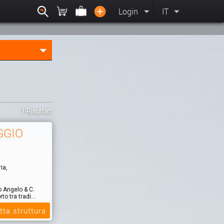
Login
IT
1 Risultati
GGIO
ia,
o Angelo & C.
o tra tradi...
tta struttura