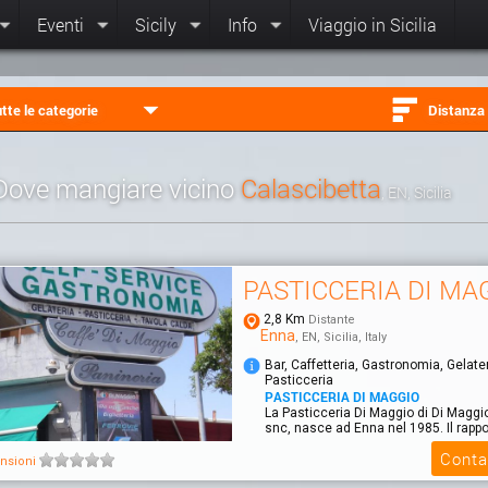
Eventi
Sicily
Info
Viaggio in Sicilia
tte le categorie
Distanza
Dove mangiare vicino
Calascibetta
, EN, Sicilia
PASTICCERIA DI MA
2,8 Km
Distante
Enna
, EN, Sicilia, Italy
Bar, Caffetteria, Gastronomia, Gelater
Pasticceria
PASTICCERIA DI MAGGIO
La Pasticceria Di Maggio di Di Maggi
snc, nasce ad Enna nel 1985. Il rapport
Conta
nsioni