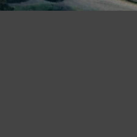
iudendo questo banner, scorrendo questa pagina o cliccando qualunque