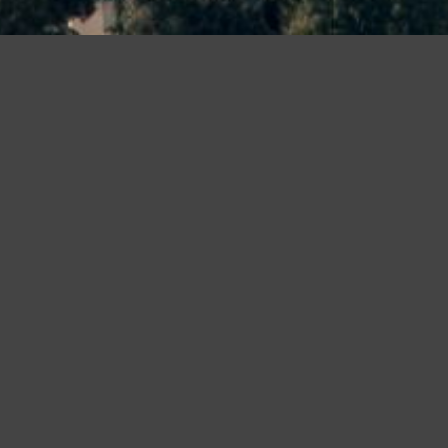
a tua esperienza e offrire servizi in linea con le tue preferenze. Ch
suo elemento acconsenti all�uso dei cookie.
Leggi altro
Accetto