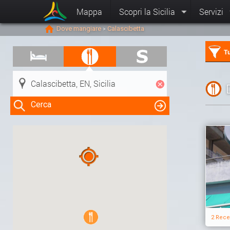
Mappa
Scopri la Sicilia
Servizi
Dove mangiare
Calascibetta
>
Tu
Cerca
Clicca su una risorsa nella mappa
per visualizzare le informazioni
2 Rece