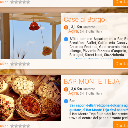
Conta
nsioni
Case al Borgo
13,1 Km
Distante
Agira
, EN, Sicilia, Italy
Affitta camere, Appartamento, Bar, B
Breakfast, Buffet, Caffetteria, Casa 
Chiosco, Enoteca, Gastronomia, Hot
albergo, Pizzeria, Pizzeria d'asporto, 
Biologici, Street food, Stuzzicheria
.....dove qualunque paesaggio è uno 
Conta
CASE AL BORGO, offre sistemazioni 
nsioni
RELAIS, con formula HOTEL o B&B. Gli
possono...
BAR MONTE TEJA
13,6 Km
Distante
Agira
, EN, Sicilia, Italy
Bar
Se i sapori della tradizione dolciaria ag
gustare, al Bar Monte Teja devi andare!
Il Bar Monte Teja è uno dei bar storici 
trova al centro del paese e vanta prel
Conta
nsioni