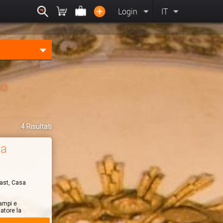
Login
IT
mo
4 Risultati
za
fast, Casa
ampi e
tatore la