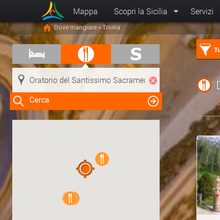
Mappa
Scopri la Sicilia
Servizi
Dove mangiare
Troina
>
Tu
Cerca
Clicca su una risorsa nella mappa
per visualizzare le informazioni