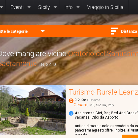
Eventi
Sicily
Info
Viaggio in Sicilia
tte le categorie
Distanza
Dove mangiare vicino
Oratorio del Santissi
Sacramento
, EN, Sicilia
Turismo Rurale Lean
9,2 Km
Distante
Cesarò
, ME, Sicilia, Italy
Assistenza Bici, Bar, Bed And Break
vacanza, Cibo da Asporto
antica dimora rurale circondata da c
panorami agresti offre, inoltre, al visi
possibi...