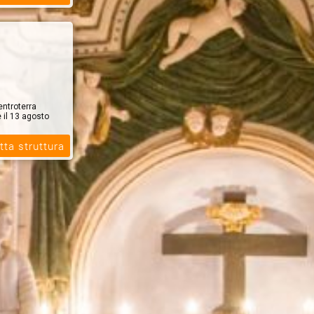
entroterra
 il 13 agosto
tta struttura