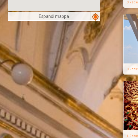
0 Rece
Espandi mappa
0 Rece
1 Rece