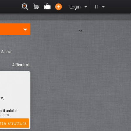
Login
IT
he
, Sicilia
4 Risultati
te,
tti unici di
usura...
tta struttura