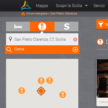
Mappa
Scopri la Sicilia
Servizi
Dove mangiare
San Pietro Clarenza
>
Tu
Cerca
Clicca su una risorsa nella mappa
per visualizzare le informazioni
1 Rece