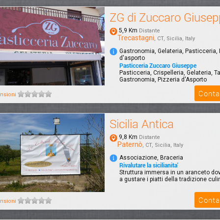
ZG di Zuccaro Giusep
5,9 Km
Distante
Trecastagni
, CT, Sicilia, Italy
Gastronomia, Gelateria, Pasticceria, 
d'asporto
Pasticceria Zuccaro Giuseppe
Pasticceria, Crispelleria, Gelateria, T
Gastronomia, Pizzeria d'Asporto
Conta
nsioni
Sicilia Antica
9,8 Km
Distante
Paternò
, CT, Sicilia, Italy
Associazione, Braceria
Rivalutare la sicilianita'
Struttura immersa in un aranceto dove
a gustare i piatti della tradizione culin
Conta
nsioni