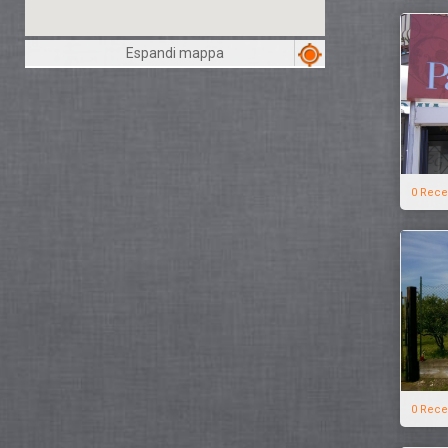
Espandi mappa
0 Rece
0 Rece