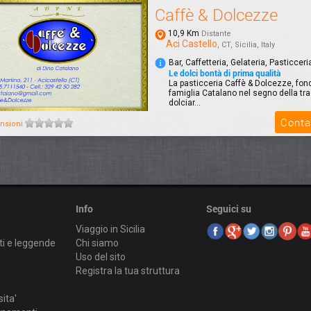
Caffè & Dolcezze
10,9 Km
Distante
Aci Castello
, CT, Sicilia, Italy
Bar, Caffetteria, Gelateria, Pasticceri
Le dolci bontà di prima qualità
La pasticceria Caffè & Dolcezze, fon
famiglia Catalano nel segno della tr
dolciar...
Conta
nsioni
Info
Seguici su
Viaggio in Sicilia
ti e leggende
Chi siamo
Uso del sito
Registra la tua struttura
sita'