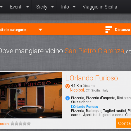
Eventi
Sicily
Info
Viaggio in Sicilia
tte le categorie
Distanza
Dove mangiare vicino
San Pietro Clarenza
, CT
L'Orlando Furioso
4,1 Km
Distante
Nicolosi
, CT, Sicilia, Italy
Pizzeria, Pizzeria d'asporto, Ristoran
Stuzzicheria
L'Orlando Furioso
Pizzeria, Barbeque, Taglieri rustici, Pia
carne . Aperti tutti i giorni a cena. Chi
Conta
nsioni