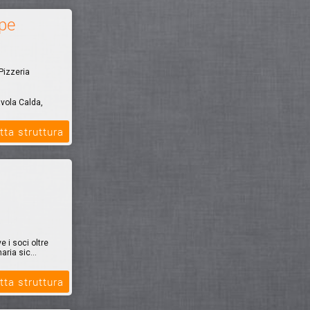
pe
Pizzeria
avola Calda,
tta struttura
 i soci oltre
aria sic...
tta struttura