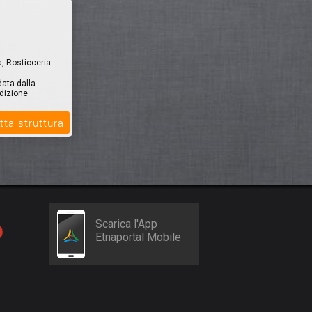
a, Rosticceria
data dalla
adizione
tta struttura
Scarica l'App
Etnaportal Mobile