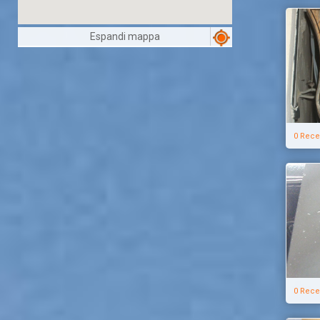
Espandi mappa
0 Rece
0 Rece