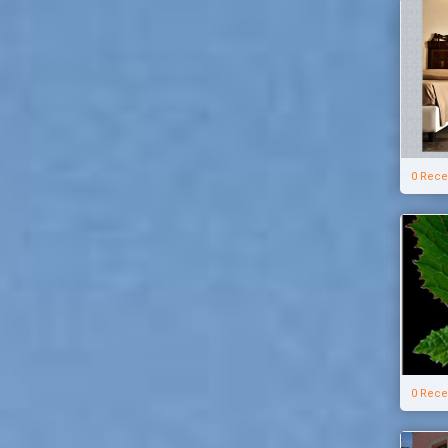
0 Rece
0 Rece