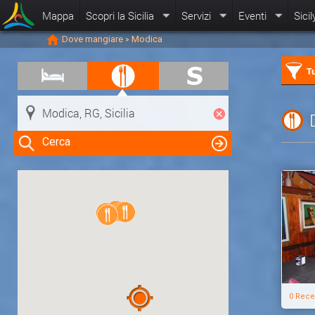
Mappa
Scopri la Sicilia
Servizi
Eventi
Sicil
Dove mangiare
Modica
>
Tu
Cerca
Clicca su una risorsa nella mappa
per visualizzare le informazioni
0 Rece