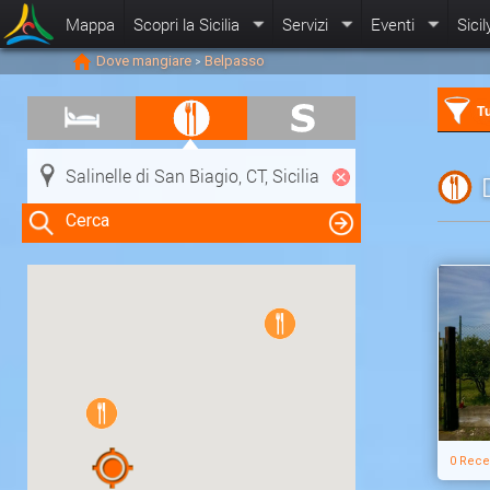
Mappa
Scopri la Sicilia
Servizi
Eventi
Sicil
Dove mangiare
Belpasso
>
Tu
Cerca
Clicca su una risorsa nella mappa
per visualizzare le informazioni
0 Rece