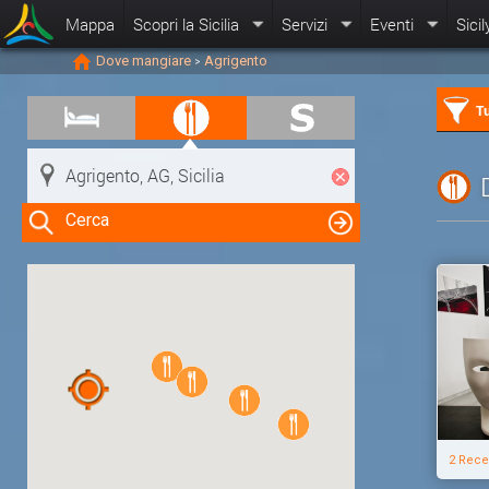
Mappa
Scopri la Sicilia
Servizi
Eventi
Sicil
Dove mangiare
Agrigento
>
Tu
Cerca
Clicca su una risorsa nella mappa
per visualizzare le informazioni
2 Rece