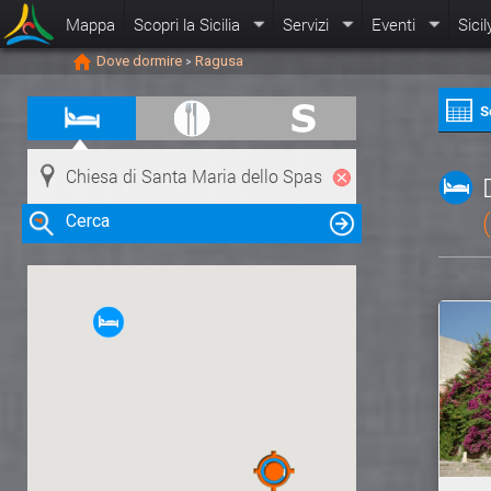
Mappa
Scopri la Sicilia
Servizi
Eventi
Sicil
Dove dormire
Ragusa
>
S
Cerca
Clicca su una risorsa nella mappa
per visualizzare le informazioni