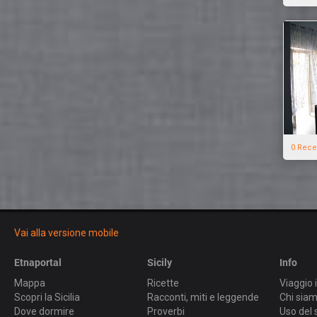
0 Rece
Vai alla versione mobile
Etnaportal
Sicily
Info
Mappa
Ricette
Viaggio i
Scopri la Sicilia
Racconti, miti e leggende
Chi sia
Dove dormire
Proverbi
Uso del 