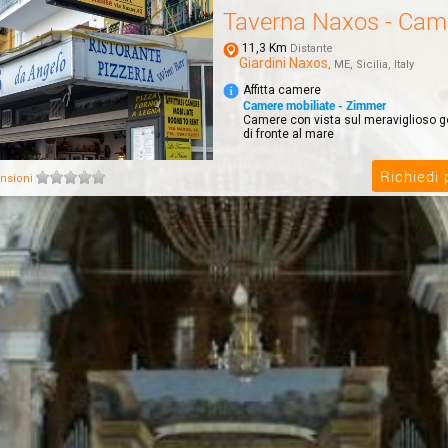
Taverna Naxos - Cam
11,3 Km
Distante
Giardini Naxos
, ME, Sicilia, Italy
Affitta camere
Camere mobiliate - Zimmer
Camere con vista sul meraviglioso go
di fronte al mare
Richiedi
nsioni