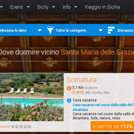
Eventi
Sicily
Info
Viaggio in Sicilia
eleziona le date
Tutte le categorie
Distanza
Dove dormire vicino
Santa Maria delle Grazi
Solnatura
5,7 Km
Distante
Graniti
, ME, Sicilia, Italy
Casa vacanza
Casa vacanze nel cuore della valle del 
Alcantara
Casa vacanze nel cuore della valle d
Alcantara. Sole, natura, relax
A partire da €
128
nsioni