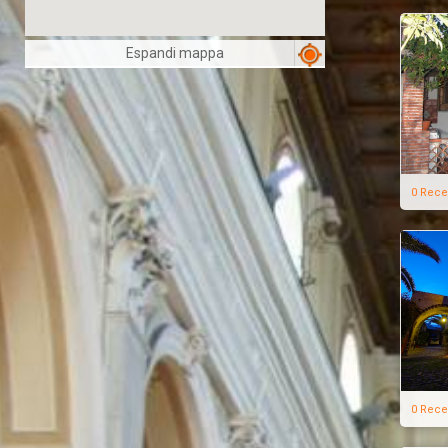
Espandi mappa
0 Rece
0 Rece