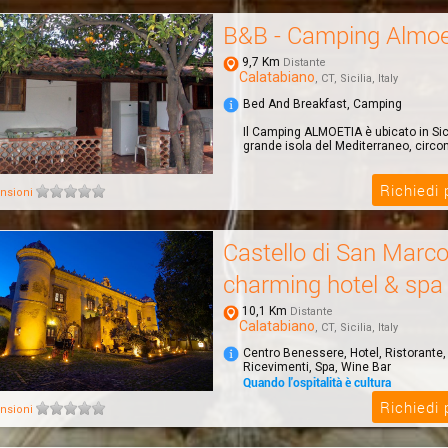
B&B - Camping Almoe
9,7 Km
Distante
Calatabiano
, CT, Sicilia, Italy
Bed And Breakfast, Camping
Il Camping ALMOETIA è ubicato in Sicil
grande isola del Mediterraneo, circond
Richiedi
nsioni
Castello di San Marc
charming hotel & spa
10,1 Km
Distante
Calatabiano
, CT, Sicilia, Italy
Centro Benessere, Hotel, Ristorante,
Ricevimenti, Spa, Wine Bar
Quando l'ospitalità è cultura
Il Castello di San Marco charming hot
Richiedi
nsioni
immerso in un parco di 4 ettari, a sol
dal...