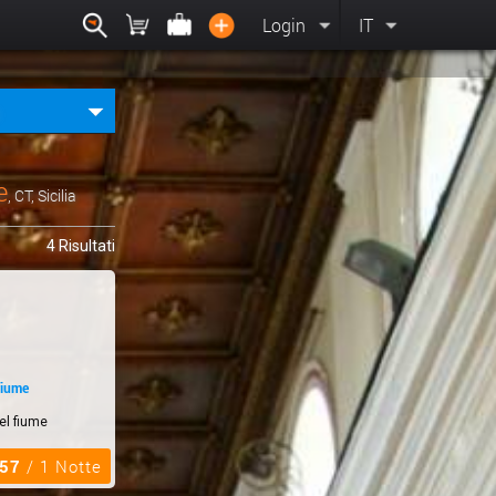
Login
IT
e
, CT, Sicilia
4 Risultati
fiume
el fiume
,57
/ 1 Notte