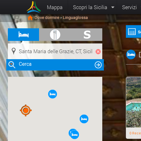
Mappa
Scopri la Sicilia
Servizi
Dove dormire
Linguaglossa
>
S
Cerca
Clicca su una risorsa nella mappa
per visualizzare le informazioni
0 Rece