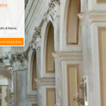
ere
lfo di Naxos,
 prenotazione