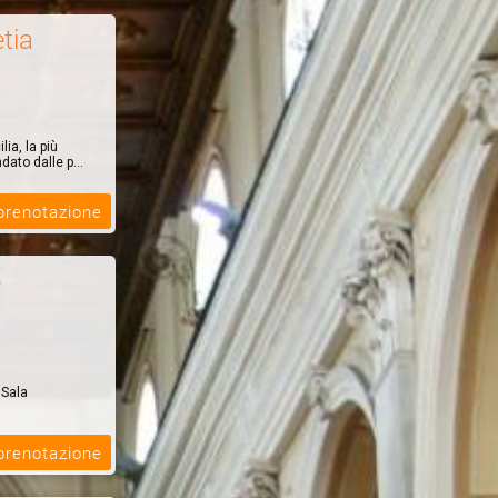
tia
ia, la più
ato dalle p...
 prenotazione
o
 Sala
el & Spa,
 prenotazione
i 100 metri