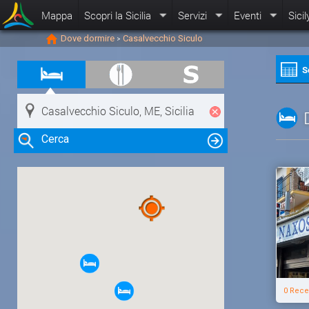
Mappa
Scopri la Sicilia
Servizi
Eventi
Sicil
Dove dormire
Casalvecchio Siculo
>
S
Cerca
Clicca su una risorsa nella mappa
per visualizzare le informazioni
0 Rece