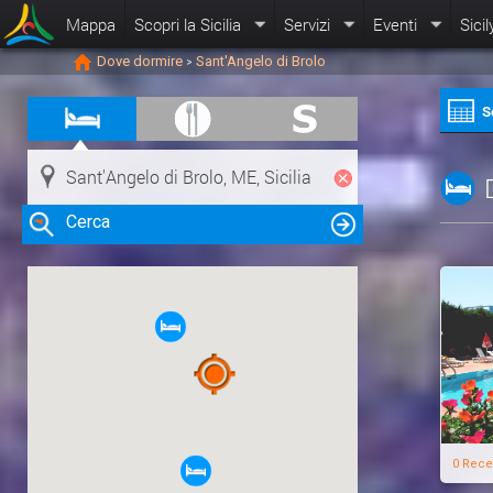
Mappa
Scopri la Sicilia
Servizi
Eventi
Sicil
Dove dormire
Sant'Angelo di Brolo
>
S
Cerca
Clicca su una risorsa nella mappa
per visualizzare le informazioni
0 Rece