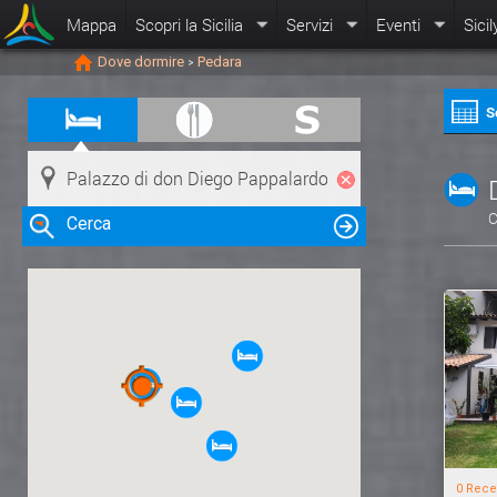
Mappa
Scopri la Sicilia
Servizi
Eventi
Sicil
Dove dormire
Pedara
>
S
C
Cerca
Clicca su una risorsa nella mappa
per visualizzare le informazioni
0 Rece