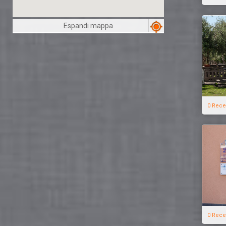
Espandi mappa
0 Rece
0 Rece