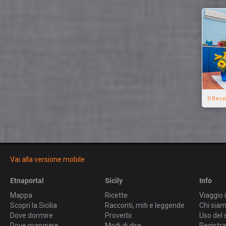
0 Rece
Vai alla versione mobile
Etnaportal
Sicily
Info
Mappa
Ricette
Viaggio i
Scopri la Sicilia
Racconti, miti e leggende
Chi sia
Dove dormire
Proverbi
Uso del 
Dove mangiare
Modi di dire
Registra