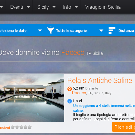
Eventi
Sicily
Info
Viaggio in Sicilia
eleziona le date
Tutte le categorie
Distanza
Dove dormire vicino
Paceco
, TP, Sicilia
Relais Antiche Saline
5,2 Km
Distante
Paceco
, TP, Sicilia, Italy
Hotel
Un soggiorno a 4 stelle immersi nella n
saline.
Il baglio è una tipologia architettoni
per definire luoghi di difesa e controll
Richiedi
nsioni