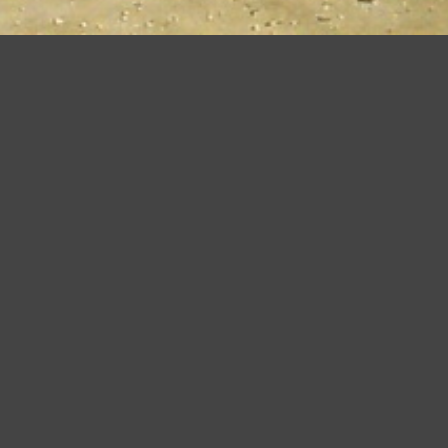
iudendo questo banner, scorrendo questa pagina o cliccando qualunque