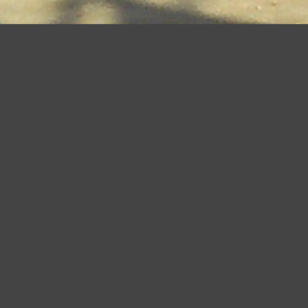
a tua esperienza e offrire servizi in linea con le tue preferenze. Ch
suo elemento acconsenti all�uso dei cookie.
Leggi altro
Accetto