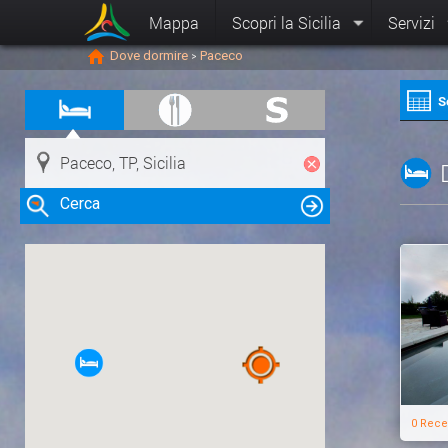
Mappa
Scopri la Sicilia
Servizi
Dove dormire
Paceco
>
S
Cerca
Clicca su una risorsa nella mappa
per visualizzare le informazioni
0 Rece