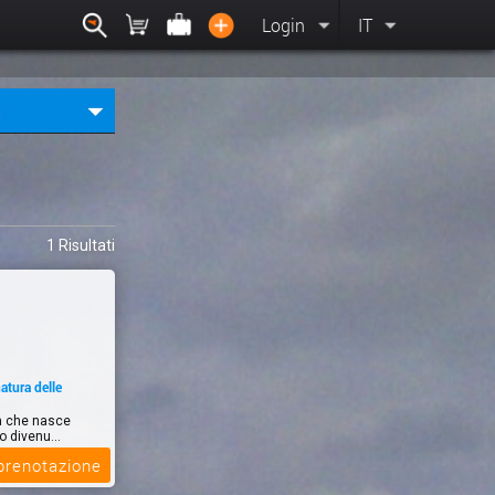
Login
IT
1 Risultati
atura delle
ca che nasce
o divenu...
 prenotazione