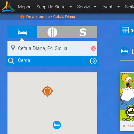
Mappa
Scopri la Sicilia
Servizi
Eventi
Sicil
Dove dormire
Cefalà Diana
>
S
Cerca
Clicca su una risorsa nella mappa
per visualizzare le informazioni
0 Rece