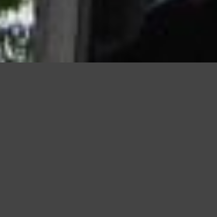
Questo sito utilizza cookie, anche di terze parti, per migliorare l
scorrendo questa pagina o cliccand