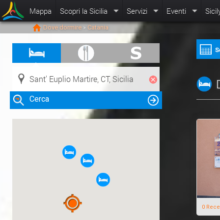
Mappa
Scopri la Sicilia
Servizi
Eventi
Sicil
Dove dormire
Catania
>
S
Cerca
Clicca su una risorsa nella mappa
per visualizzare le informazioni
0 Rece