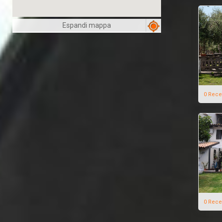
Espandi mappa
0 Rece
0 Rece