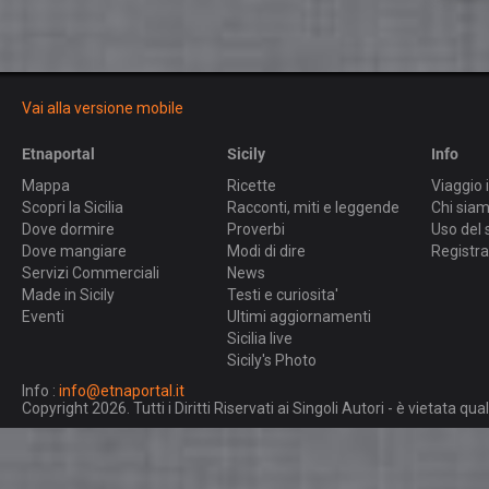
Vai alla versione mobile
Etnaportal
Sicily
Info
Mappa
Ricette
Viaggio i
Scopri la Sicilia
Racconti, miti e leggende
Chi sia
Dove dormire
Proverbi
Uso del 
Dove mangiare
Modi di dire
Registra
Servizi Commerciali
News
Made in Sicily
Testi e curiosita'
Eventi
Ultimi aggiornamenti
Sicilia live
Sicily's Photo
Info :
info@etnaportal.it
Copyright 2026. Tutti i Diritti Riservati ai Singoli Autori - è vietata 