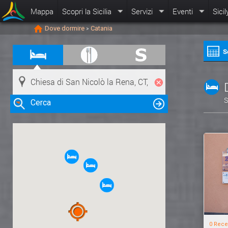
Mappa
Scopri la Sicilia
Servizi
Eventi
Sicil
Dove dormire
Catania
>
S
S
Cerca
Clicca su una risorsa nella mappa
per visualizzare le informazioni
0 Rece