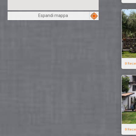
Espandi mappa
0 Rece
0 Rece