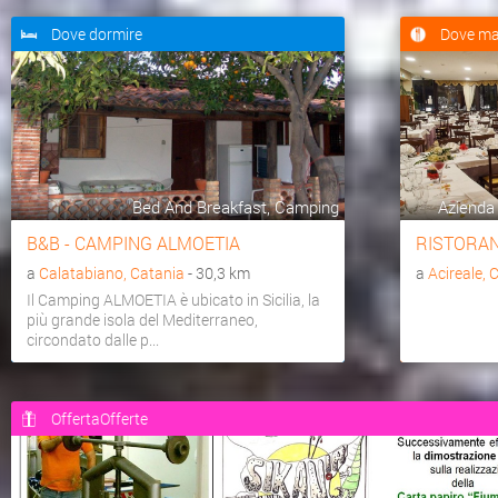
Dove dormire
Dove ma
Bed And Breakfast, Camping
Azienda 
B&B - CAMPING ALMOETIA
RISTORAN
a
Calatabiano, Catania
- 30,3 km
a
Acireale, 
Il Camping ALMOETIA è ubicato in Sicilia, la
più grande isola del Mediterraneo,
circondato dalle p...
OffertaOfferte