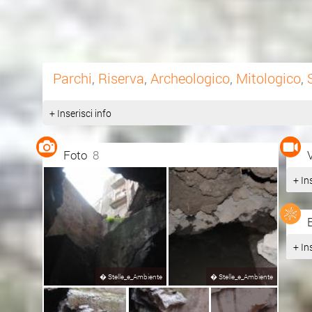
Parchi
,
Riserva
,
Archeologico
,
Mitologico
,
+ Inserisci info
Foto
8
+ In
+ In
�
Stelle_e_Ambiente
�
Stelle_e_Ambiente