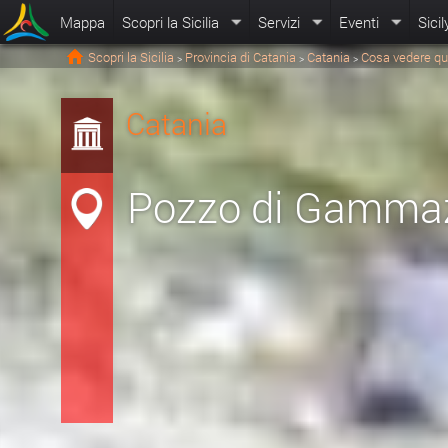
Mappa
Scopri la Sicilia
Servizi
Eventi
Sicil
Scopri la Sicilia
Provincia di Catania
Catania
Cosa vedere qu
>
>
>
Catania
Pozzo di Gammaz