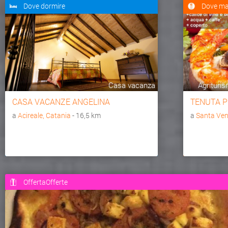
Dove dormire
Dove ma
Casa vacanza
Agrituris
CASA VACANZE ANGELINA
TENUTA P
a
Acireale, Catania
- 16,5 km
a
Santa Ven
OffertaOfferte