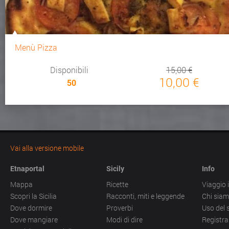
Menù Pizza
Disponibili
15,00 €
10,00 €
50
Vai alla versione mobile
Etnaportal
Sicily
Info
Mappa
Ricette
Viaggio i
Scopri la Sicilia
Racconti, miti e leggende
Chi sia
Dove dormire
Proverbi
Uso del 
Dove mangiare
Modi di dire
Registra