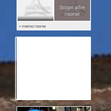
Scopri altre
Chiesa Maria SS.
Assunta (Matrice
risorse
Vecchia)
+ Inserisci risorsa