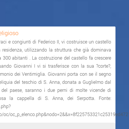
eligioso
ci e congiunti di Federico II, vi costruisce un castello
 residenza, utilizzando la struttura che già dominava
 300 abitanti . La costruzione del castello fa crescere
ndo Giovanni I vi si trasferisce con la sua ?corte?,
imonio dei Ventimiglia. Giovanni porta con se il segno
Reliquia del teschio di S. Anna, donata a Guglielmo dal
 del paese, saranno i due perni di molte vicende di
mosa la cappella di S. Anna, dei Serpotta. Fonte:
.php?
ono/oc/oc_p_elenco.php&nodo=2&&x=8f225753321c25319ed47