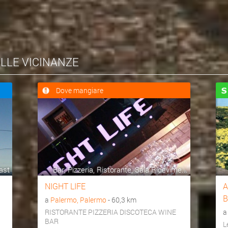
ELLE VICINANZE
Dove mangiare
ast
Bar, Pizzeria, Ristorante, Sala Ricevime...
NIGHT LIFE
A
B
a
Palermo, Palermo
- 60,3 km
RISTORANTE PIZZERIA DISCOTECA WINE
BAR
L