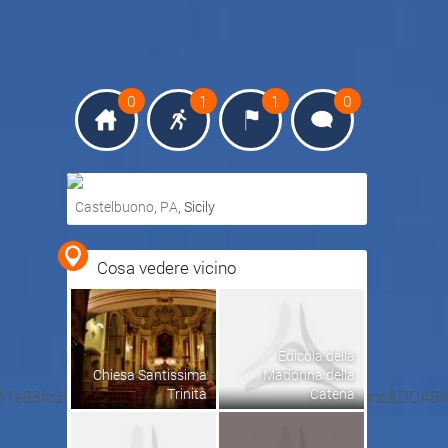
0
1
1
0
Castelbuono
,
PA
, Sicily
Ottieni indicazioni stradali
Cosa vedere vicino
Visualizza mappa
Edicola della
Chiesa Santissima
Madonna della
Trinità
Catena
211e98fc36d&fun=53&abi=0&server=&ente=castelbuono&DOA