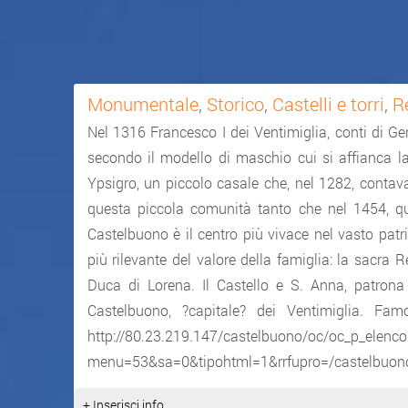
Monumentale
,
Storico
,
Castelli e torri
,
R
Nel 1316 Francesco I dei Ventimiglia, conti di Gera
secondo il modello di maschio cui si affianca la
Ypsigro, un piccolo casale che, nel 1282, contava
questa piccola comunità tanto che nel 1454, qua
Castelbuono è il centro più vivace nel vasto patr
più rilevante del valore della famiglia: la sacra 
Duca di Lorena. Il Castello e S. Anna, patrona
Castelbuono, ?capitale? dei Ventimiglia. Fa
http://80.23.219.147/castelbuono/oc/oc_p_elenco
menu=53&sa=0&tipohtml=1&rrfupro=/castelbu
+ Inserisci info