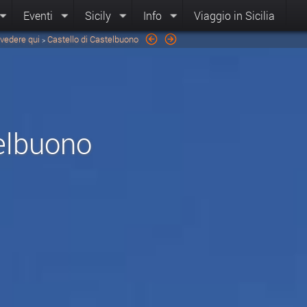
Eventi
Sicily
Info
Viaggio in Sicilia
vedere qui
Castello di Castelbuono
>
telbuono