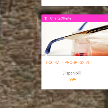
OffertaOfferte
OCCHIALE PROGRESSIVO
Disponibili
99+