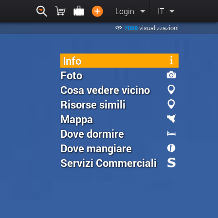
Login
IT
7058
visualizzazioni
Info
Foto
Cosa vedere vicino
Risorse simili
Mappa
Dove dormire
Dove mangiare
Servizi Commerciali