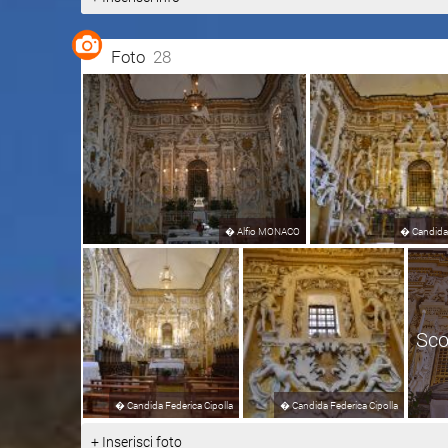
Foto
28
�
Alfio MONACO
�
Candida 
Sco
�
Candida Federica Cipolla
�
Candida Federica Cipolla
+ Inserisci foto