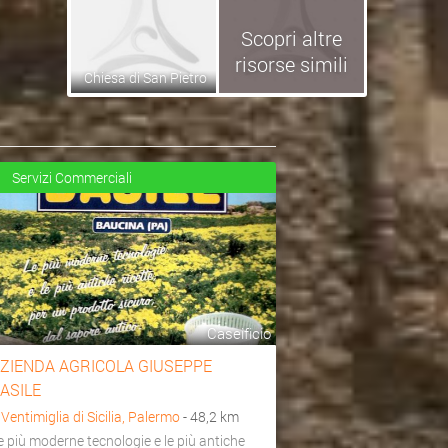
Scopri altre
risorse simili
Chiesa di San Pietro
Servizi Commerciali
Caseificio
ZIENDA AGRICOLA GIUSEPPE
ASILE
a
Ventimiglia di Sicilia, Palermo
- 48,2 km
e più moderne tecnologie e le più antiche