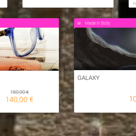
r
a
Made in Sicily
GALAXY
180,00 €
1
140,00 €