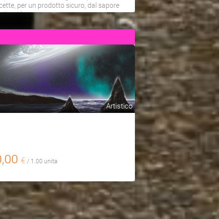
icette, per un prodotto sicuro, dal sapore
ntico. L'a...
Artistico
0,00
€
/ 1.00 unita