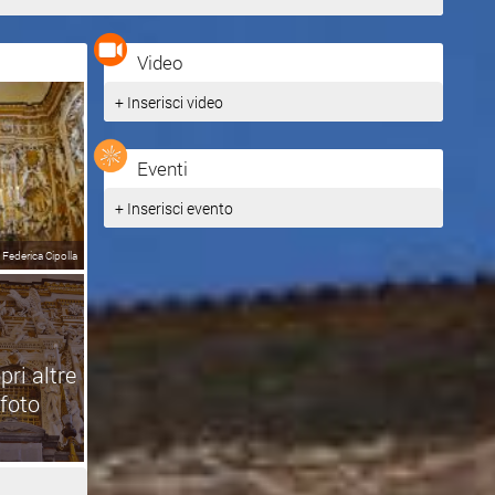
Video
+ Inserisci video
Eventi
+ Inserisci evento
Federica Cipolla
pri altre
foto