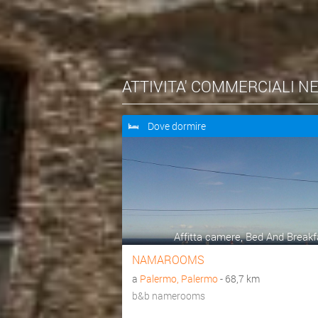
ATTIVITA' COMMERCIALI N
Dove dormire
Affitta camere, Bed And Breakf
NAMAROOMS
a
Palermo, Palermo
- 68,7 km
b&b namerooms