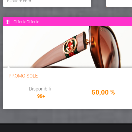
ospitare com...
OffertaOfferte
PROMO SOLE
Disponibili
50,00 %
99+