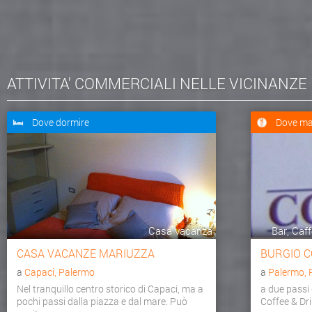
ATTIVITA' COMMERCIALI NELLE VICINANZE
Dove dormire
Dove ma
Casa vacanza
Bar, Caff
CASA VACANZE MARIUZZA
BURGIO C
a
Capaci, Palermo
a
Palermo, 
Nel tranquillo centro storico di Capaci, ma a
a due passi
pochi passi dalla piazza e dal mare. Può
Coffee & Dr