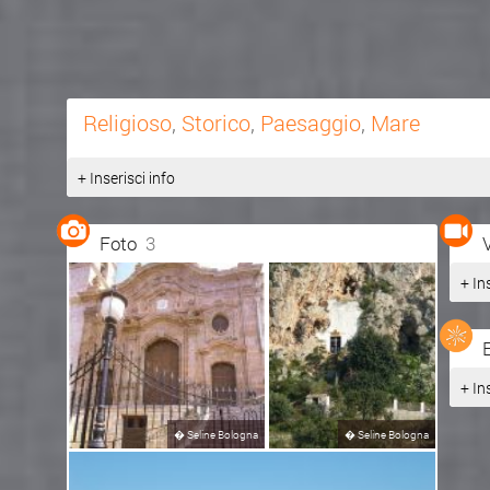
Religioso
,
Storico
,
Paesaggio
,
Mare
+ Inserisci info
Foto
3
+ In
+ In
�
Seline Bologna
�
Seline Bologna