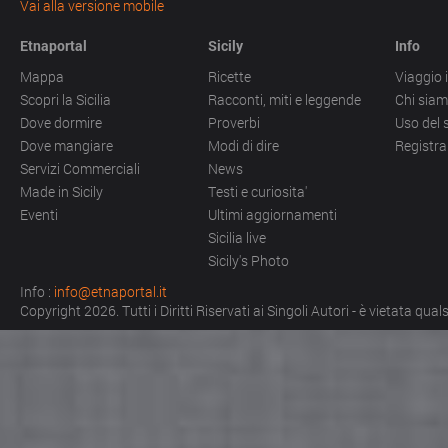
Vai alla versione mobile
Etnaportal
Sicily
Info
Mappa
Ricette
Viaggio i
Scopri la Sicilia
Racconti, miti e leggende
Chi sia
Dove dormire
Proverbi
Uso del 
Dove mangiare
Modi di dire
Registra
Servizi Commerciali
News
Made in Sicily
Testi e curiosita'
Eventi
Ultimi aggiornamenti
Sicilia live
Sicily's Photo
Info :
info@etnaportal.it
Copyright 2026. Tutti i Diritti Riservati ai Singoli Autori - è vietata qu