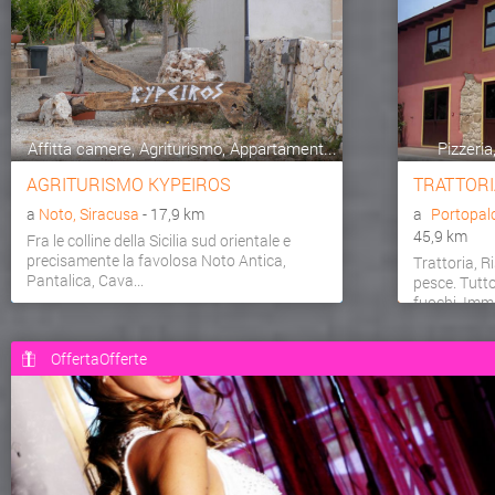
Affitta camere, Agriturismo, Appartament...
Pizzeria
AGRITURISMO KYPEIROS
TRATTORI
a
Noto, Siracusa
- 17,9 km
a
Portopal
45,9 km
Fra le colline della Sicilia sud orientale e
precisamente la favolosa Noto Antica,
Trattoria, R
Pantalica, Cava...
pesce. Tutt
fuochi. Imme
OffertaOfferte