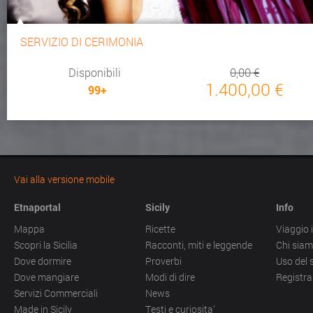
SERVIZIO DI CERIMONIA
Disponibili
0,00 €
1.400,00 €
99+
Vai alla versione mobile
Etnaportal
Sicily
Info
Mappa
Ricette
Viaggio i
Scopri la Sicilia
Racconti, miti e leggende
Chi sia
Dove dormire
Proverbi
Uso del 
Dove mangiare
Modi di dire
Registra
Servizi Commerciali
News
Made in Sicily
Testi e curiosita'