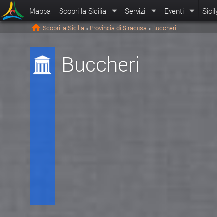
Mappa
Scopri la Sicilia
Servizi
Eventi
Sicil
Scopri la Sicilia
Provincia di Siracusa
Buccheri
>
>
Buccheri