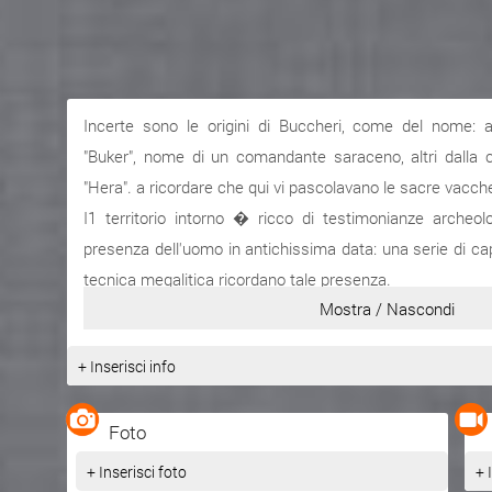
Incerte sono le origini di Buccheri, come del nome: a
"Buker", nome di un comandante saraceno, altri dalla 
"Hera". a ricordare che qui vi pascolavano le sacre vacch
I1 territorio intorno � ricco di testimonianze archeo
presenza dell'uomo in antichissima data: una serie di cap
tecnica megalitica ricordano tale presenza.
Mostra / Nascondi
II mito ricorda poi che in queste contrade il pastore Daf
quelli degli dei, al suono del flauto.
+ Inserisci info
Foto
+ Inserisci foto
+ 