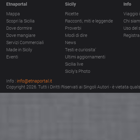
Etnaportal
Sicily
Info
Mappa
Ricette
Viaggio i
Scopri la Sicilia
Racconti, miti e leggende
Chi sia
Dove dormire
Proverbi
Uso del 
Dove mangiare
Modi di dire
Registra
Servizi Commerciali
News
Made in Sicily
Testi e curiosita'
Eventi
Ultimi aggiornamenti
Sicilia live
Sicily's Photo
Info :
info@etnaportal.it
Copyright 2026. Tutti i Diritti Riservati ai Singoli Autori - è vietata qu