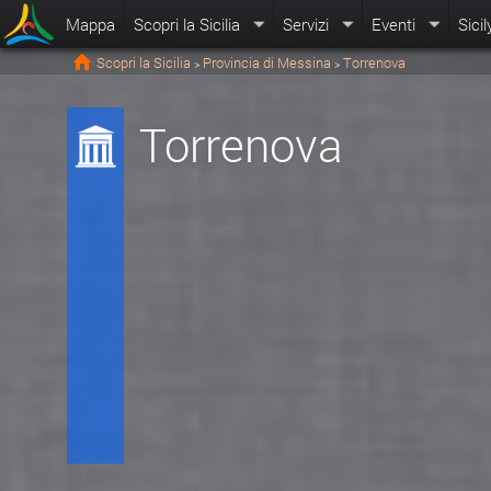
Mappa
Scopri la Sicilia
Servizi
Eventi
Sicil
Scopri la Sicilia
Provincia di Messina
Torrenova
>
>
Torrenova