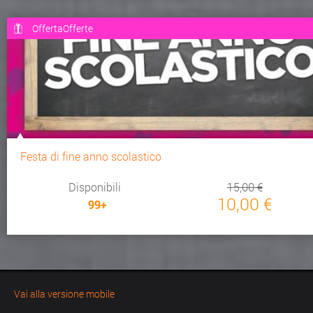
OffertaOfferte
Festa di fine anno scolastico
Disponibili
15,00 €
10,00 €
99+
Vai alla versione mobile