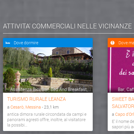
ATTIVITA' COMMERCIALI NELLE VICINANZE
Dove dormire
Dove ma
Assistenza Bici, Bar, Bed And Breakfast,...
Bar, Caf
TURISMO RURALE LEANZA
SWEET BAR
SALVATOR
a
Cesarò, Messina
- 23,1 km
antica dimora rurale circondata da campi e
a
Capo d'Or
panorami agresti offre, inoltre, al visitatore
E' il nome d
la possibi...
sapori più a