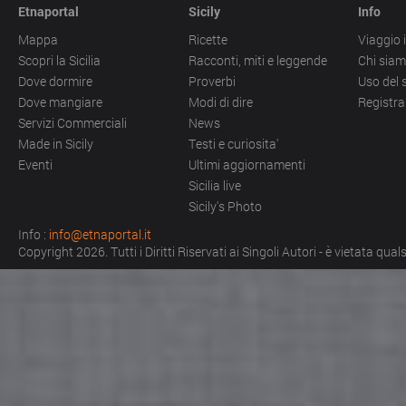
Etnaportal
Sicily
Info
Mappa
Ricette
Viaggio i
Scopri la Sicilia
Racconti, miti e leggende
Chi sia
Dove dormire
Proverbi
Uso del 
Dove mangiare
Modi di dire
Registra
Servizi Commerciali
News
Made in Sicily
Testi e curiosita'
Eventi
Ultimi aggiornamenti
Sicilia live
Sicily's Photo
Info :
info@etnaportal.it
Copyright 2026. Tutti i Diritti Riservati ai Singoli Autori - è vietata qu