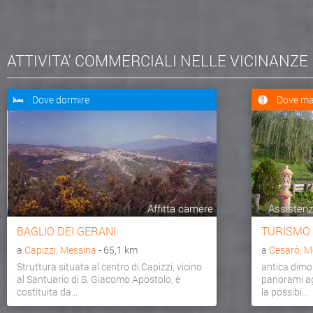
ATTIVITA' COMMERCIALI NELLE VICINANZE
Dove dormire
Dove ma
Affitta camere
Assistenza
BAGLIO DEI GERANI
TURISMO
a
Capizzi, Messina
- 65,1 km
a
Cesarò, M
Struttura situata al centro di Capizzi, vicino
antica dimo
al Santuario di S. Giacomo Apostolo, è
panorami agr
costituita da...
la possibi...