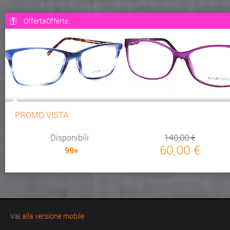
OffertaOfferte
PROMO VISTA
Disponibili
140,00 €
60,00 €
99+
Vai alla versione mobile