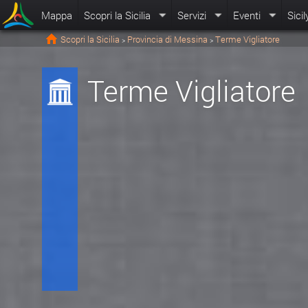
Mappa
Scopri la Sicilia
Servizi
Eventi
Sicil
Scopri la Sicilia
Provincia di Messina
Terme Vigliatore
>
>
Terme Vigliatore