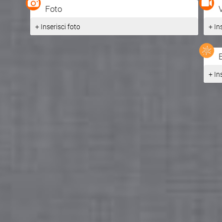
edificio venne restaurato e dal 1985 viene utilizza
Foto
polivalente.
+ Inserisci foto
+ In
Fonte:
http://www.comune.ta...
+ In