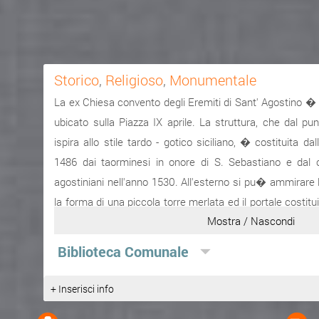
Storico
,
Religioso
,
Monumentale
La ex Chiesa convento degli Eremiti di Sant' Agostino � 
ubicato sulla Piazza IX aprile. La struttura, che dal pun
ispira allo stile tardo - gotico siciliano, � costituita da
1486 dai taorminesi in onore di S. Sebastiano e dal c
agostiniani nell'anno 1530. All'esterno si pu� ammirare
la forma di una piccola torre merlata ed il portale costit
Mostra / Nascondi
in marmo di Taormina che, nel 1700, sostitu� quello origin
struttura fu espropriata ed acquisita al patrimonio com
Biblioteca Comunale
Nell'anno 1933 la Chiesa divenne sede della Biblioteca
librario degli ex conventi di S. Agostino, S. Domenico e pa
+ Inserisci info
Nel corso degli anni il Convento ebbe invece diverse des