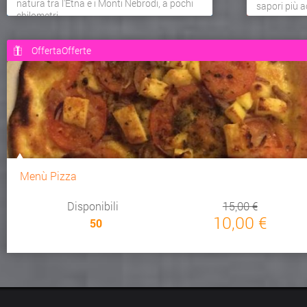
natura tra l'Etna e i Monti Nebrodi, a pochi
sapori più a
chilometri...
OffertaOfferte
Menù Pizza
Disponibili
15,00 €
10,00 €
50