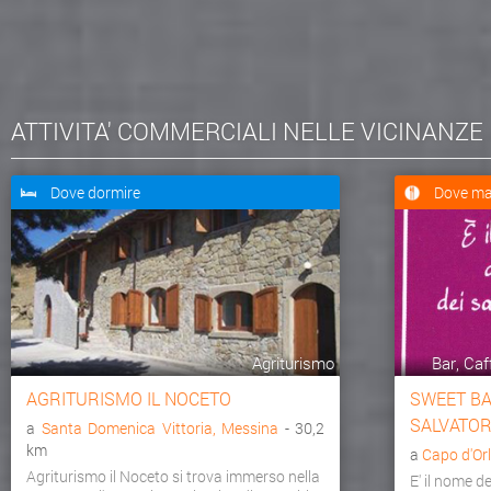
ATTIVITA' COMMERCIALI NELLE VICINANZE
Dove dormire
Dove ma
Agriturismo
Bar, Caf
AGRITURISMO IL NOCETO
SWEET BAR
SALVATOR
a
Santa Domenica Vittoria, Messina
- 30,2
km
a
Capo d'Or
Agriturismo il Noceto si trova immerso nella
E' il nome d