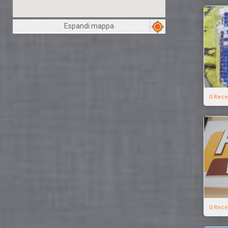
Espandi mappa
0 Rece
0 Rece