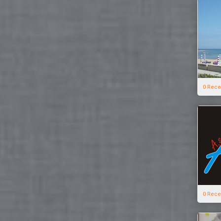
0 Rece
0 Rece