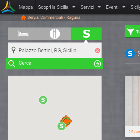
Mappa
Scopri la Sicilia
Servizi
Eventi
Sicil
Servizi Commerciali
Ragusa
>
Tu
Cerca
Clicca su una risorsa nella mappa
per visualizzare le informazioni
0 Rece