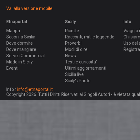
Vai alla versione mobile
Etnaportal
Sicily
Info
Mappa
Ricette
Viaggio i
Scopri la Sicilia
Racconti, miti e leggende
Chi sia
Dove dormire
Proverbi
Uso del 
Dove mangiare
Modi di dire
Registra
Servizi Commerciali
News
Made in Sicily
Testi e curiosita'
Eventi
Ultimi aggiornamenti
Sicilia live
Sicily's Photo
Info :
info@etnaportal.it
Copyright 2026. Tutti i Diritti Riservati ai Singoli Autori - è vietata 