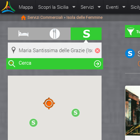
Mappa
Scopri la Sicilia
Servizi
Eventi
Sicil
Servizi Commerciali
Isola delle Femmine
>
Tu
Cerca
Clicca su una risorsa nella mappa
per visualizzare le informazioni