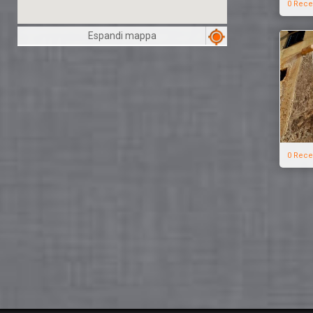
0 Rece
Espandi mappa
0 Rece