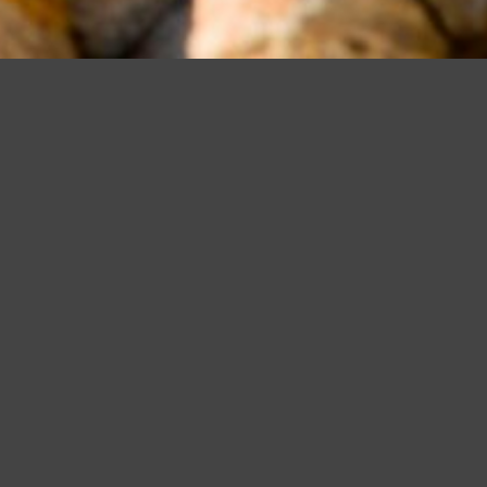
iudendo questo banner, scorrendo questa pagina o cliccando qualunque