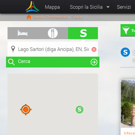
Mappa
Scopri la Sicilia
Servizi
Servizi Commerciali
Troina
>
Tu
E
Cerca
Clicca su una risorsa nella mappa
per visualizzare le informazioni
0 Rece