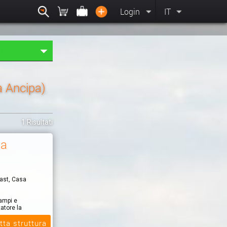
Login
IT
a Ancipa)
,
1 Risultati
za
fast, Casa
ampi e
tatore la
tta struttura