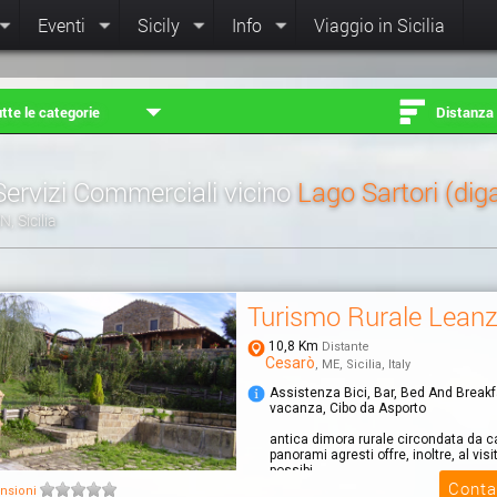
Eventi
Sicily
Info
Viaggio in Sicilia
tte le categorie
Distanza
Servizi Commerciali vicino
Lago Sartori (dig
N, Sicilia
Turismo Rurale Lean
10,8 Km
Distante
Cesarò
, ME, Sicilia, Italy
Assistenza Bici, Bar, Bed And Break
vacanza, Cibo da Asporto
antica dimora rurale circondata da c
panorami agresti offre, inoltre, al visi
possibi...
Conta
nsioni