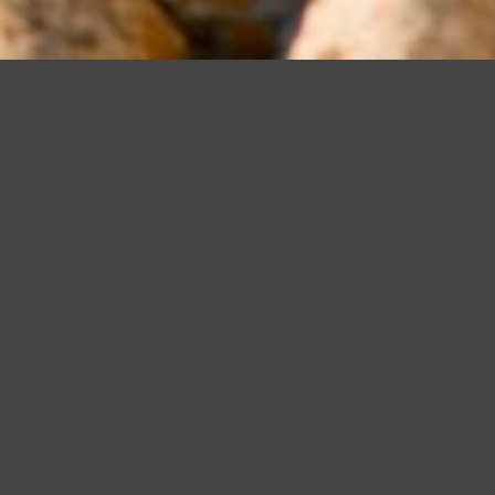
a tua esperienza e offrire servizi in linea con le tue preferenze. Ch
suo elemento acconsenti all�uso dei cookie.
Leggi altro
Accetto