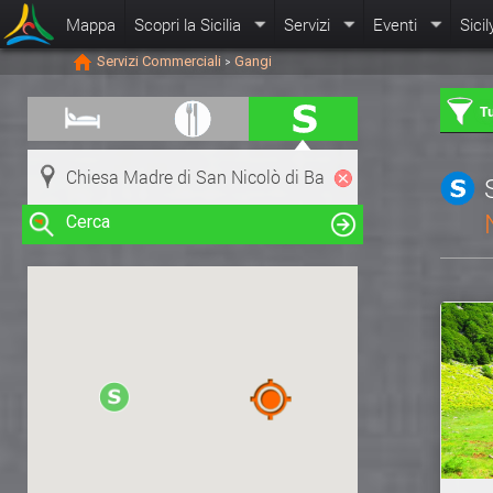
Mappa
Scopri la Sicilia
Servizi
Eventi
Sicil
Servizi Commerciali
Gangi
>
Tu
Cerca
Clicca su una risorsa nella mappa
per visualizzare le informazioni