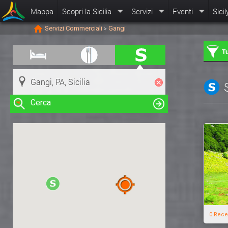
Mappa
Scopri la Sicilia
Servizi
Eventi
Sicil
Servizi Commerciali
Gangi
>
Tu
Cerca
Clicca su una risorsa nella mappa
per visualizzare le informazioni
0 Rece