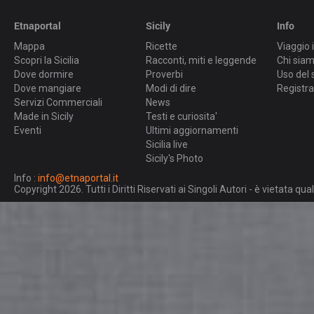
Etnaportal
Sicily
Info
Mappa
Ricette
Viaggio i
Scopri la Sicilia
Racconti, miti e leggende
Chi sia
Dove dormire
Proverbi
Uso del 
Dove mangiare
Modi di dire
Registra
Servizi Commerciali
News
Made in Sicily
Testi e curiosita'
Eventi
Ultimi aggiornamenti
Sicilia live
Sicily's Photo
Info :
info@etnaportal.it
Copyright 2026. Tutti i Diritti Riservati ai Singoli Autori - è vietata 