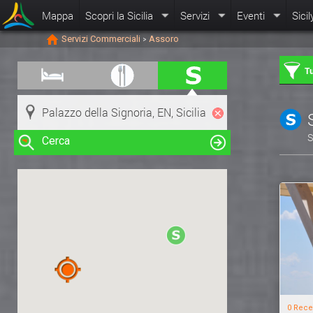
Mappa
Scopri la Sicilia
Servizi
Eventi
Sicil
Servizi Commerciali
Assoro
>
Tu
S
Cerca
Clicca su una risorsa nella mappa
per visualizzare le informazioni
0 Rece