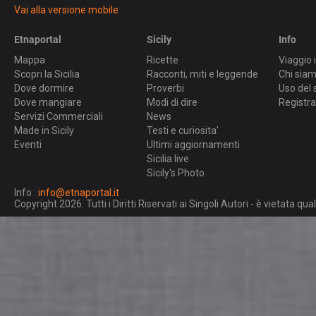
Vai alla versione mobile
Etnaportal
Sicily
Info
Mappa
Ricette
Viaggio i
Scopri la Sicilia
Racconti, miti e leggende
Chi sia
Dove dormire
Proverbi
Uso del 
Dove mangiare
Modi di dire
Registra
Servizi Commerciali
News
Made in Sicily
Testi e curiosita'
Eventi
Ultimi aggiornamenti
Sicilia live
Sicily's Photo
Info :
info@etnaportal.it
Copyright 2026. Tutti i Diritti Riservati ai Singoli Autori - è vietata 