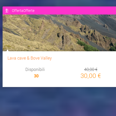
OffertaOfferte
Lava cave & Bove Valley
Disponibili
40,00 €
30,00 €
30