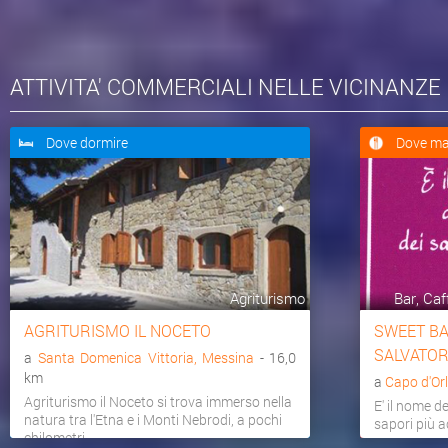
ATTIVITA' COMMERCIALI NELLE VICINANZE
Dove dormire
Dove ma
Agriturismo
Bar, Caf
AGRITURISMO IL NOCETO
SWEET BAR
SALVATOR
a
Santa Domenica Vittoria, Messina
- 16,0
km
a
Capo d'Or
Agriturismo il Noceto si trova immerso nella
E' il nome d
natura tra l'Etna e i Monti Nebrodi, a pochi
sapori più a
chilometri...