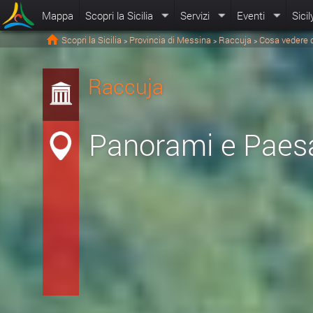
Mappa
Scopri la Sicilia
Servizi
Eventi
Sicil
Scopri la Sicilia
Provincia di Messina
Raccuja
Cosa vedere 
>
>
>
Raccuja
Panorami e Paes