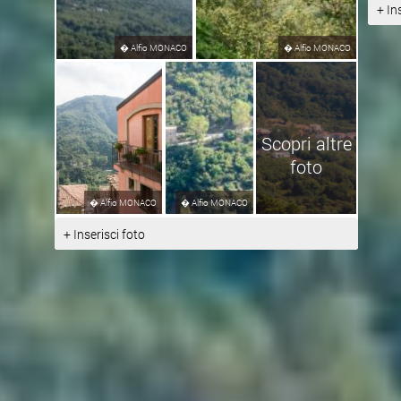
+ In
�
Alfio MONACO
�
Alfio MONACO
Scopri altre
foto
�
Alfio MONACO
�
Alfio MONACO
+ Inserisci foto