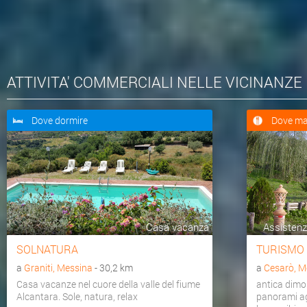
ATTIVITA' COMMERCIALI NELLE VICINANZE
Dove dormire
Dove ma
Casa vacanza
Assistenza
SOLNATURA
TURISMO
a
Graniti, Messina
- 30,2 km
a
Cesarò, M
Casa vacanze nel cuore della valle del fiume
antica dimo
Alcantara. Sole, natura, relax
panorami agr