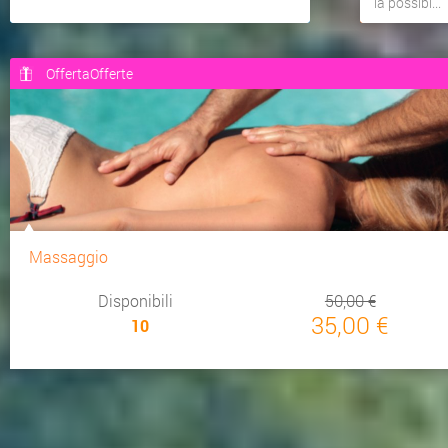
la possibi...
OffertaOfferte
Massaggio
Disponibili
50,00 €
35,00 €
10