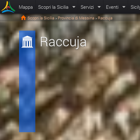
Mappa
Scopri la Sicilia
Servizi
Eventi
Sicil
Scopri la Sicilia
Provincia di Messina
Raccuja
>
>
Raccuja