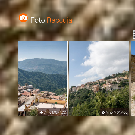
Foto
Raccuja
�
Alfio MONACO
�
Alfio MONACO