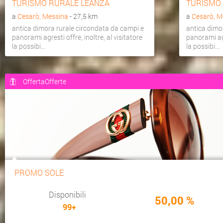
TURISMO RURALE LEANZA
TURISMO
a
Cesarò, Messina
- 27,5 km
a
Cesarò, M
antica dimora rurale circondata da campi e
antica dimo
panorami agresti offre, inoltre, al visitatore
panorami agr
la possibi...
la possibi...
OffertaOfferte
PROMO SOLE
Disponibili
50,00 %
99+