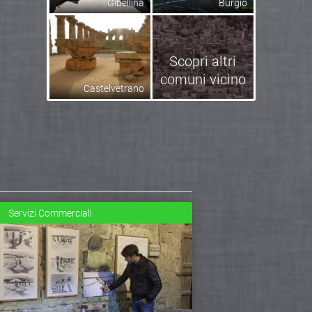
Gibellina
Burgio
Scopri altri
comuni vicino
Castelvetrano
Servizi Commerciali