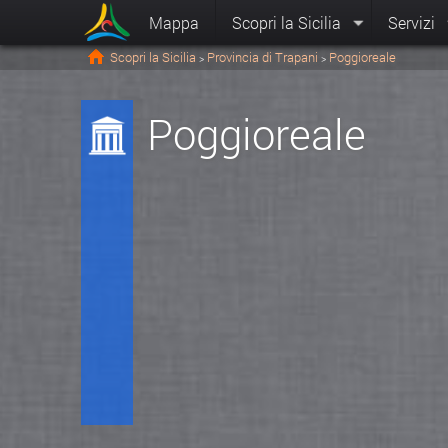
Mappa
Scopri la Sicilia
Servizi
Scopri la Sicilia
Provincia di Trapani
Poggioreale
>
>
Poggioreale