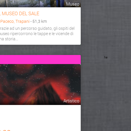
Museo
L MUSEO DEL SALE
a
Paceco, Trapani
- 51,3 km
razie ad un percorso guidato, gli ospiti del
useo ripercorrono le tappe e le vicende di
na storia...
he
Artistico