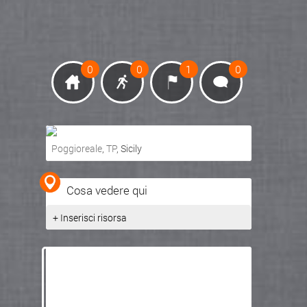
0
0
1
0
Poggioreale
,
TP
, Sicily
Ottieni indicazioni stradali
Cosa vedere qui
Visualizza mappa
+ Inserisci risorsa