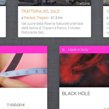
tel
Trattoria
TRATTORIA DEL SALE
I
a
Paceco, Trapani
- 51,3 km
Nel cuore della Riserva Naturale orientale
G
delle Saline di Trapani e Pacco, il Museo
m
Ristorante Sali...
u
Made in Sicily
BLACK HOLE
7.300,00 €