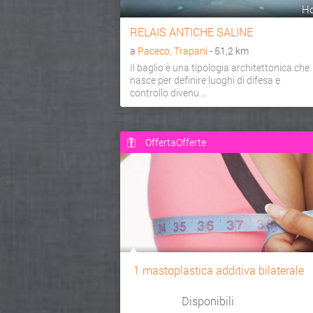
Ho
RELAIS ANTICHE SALINE
a
Paceco, Trapani
- 51,2 km
Il baglio è una tipologia architettonica che
nasce per definire luoghi di difesa e
controllo divenu...
OffertaOfferte
1 mastoplastica additiva bilaterale
Disponibili