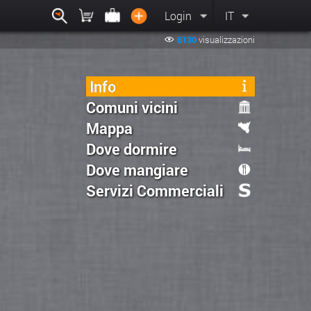
Login
IT
6130
visualizzazioni
Info
Comuni vicini
Mappa
Dove dormire
Dove mangiare
Servizi Commerciali