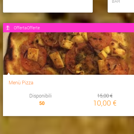
BAR
OffertaOfferte
Menù Pizza
Disponibili
15,00 €
10,00 €
50