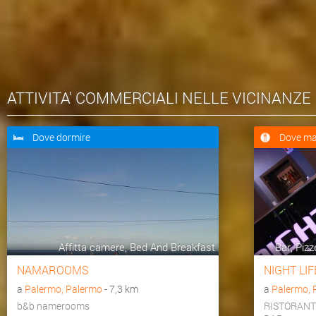
ATTIVITA' COMMERCIALI NELLE VICINANZE
Dove dormire
Dove ma
Affitta camere, Bed And Breakfast
Bar, Pizz
NAMAROOMS
NIGHT LIF
a
Palermo, Palermo
- 7,3 km
a
Palermo, 
b&b namerooms
RISTORANT