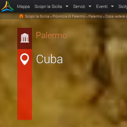
Mappa
Scopri la Sicilia
Servizi
Eventi
Sicil
Scopri la Sicilia
Provincia di Palermo
Palermo
Cosa vedere 
>
>
>
Palermo
Cuba