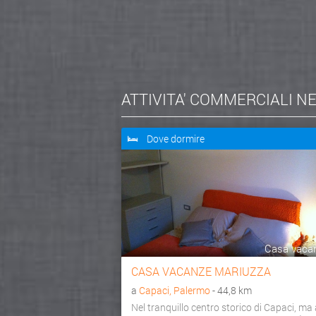
ATTIVITA' COMMERCIALI N
Dove dormire
Casa vaca
CASA VACANZE MARIUZZA
a
Capaci, Palermo
- 44,8 km
Nel tranquillo centro storico di Capaci, ma