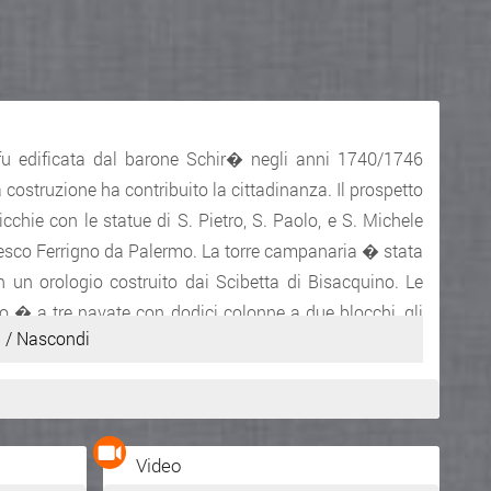
 fu edificata dal barone Schir� negli anni 1740/1746
 costruzione ha contribuito la cittadinanza. Il prospetto
chie con le statue di S. Pietro, S. Paolo, e S. Michele
esco Ferrigno da Palermo. La torre campanaria � stata
n un orologio costruito dai Scibetta di Bisacquino. Le
pio � a tre navate con dodici colonne a due blocchi, gli
 / Nascondi
ore artistico attribuite allo Zoppo di Gangi e alla scuola
guranti gli Apostoli, i quattro Evangelisti e i Profeti,
te, realizzato dal Valenti. Entrando sulla sinistra si
nna del Riposo, S. Giuseppe, l'Immacolata, ex altare del
Video
istero, S. Michele Arcangelo, Addolorata, S. Antonio, S.