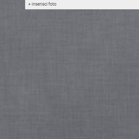
Francesco e l'ex altare del SS. Sacramento.
+ Inserisci foto
Fonte:
http://www.comune.pa...