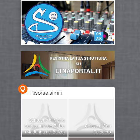
REGISTRA LA TUA STRUTTURA
SU
ETNAPORTAL.IT
Risorse simili
Santuario di Maria
Santissima del Balzo
Chiesa di San
(Madonna del Balzo)
Calogero