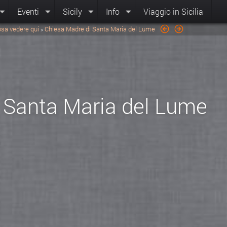
Eventi
Sicily
Info
Viaggio in Sicilia
sa vedere qui
Chiesa Madre di Santa Maria del Lume
>
 Santa Maria del Lume