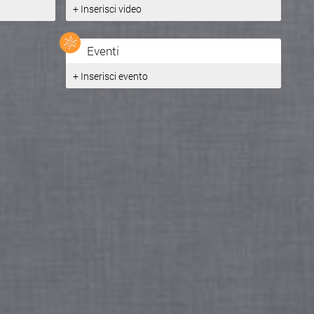
+ Inserisci video
Inserito da
Alfredo Petralia
Eventi
+ Inserisci evento