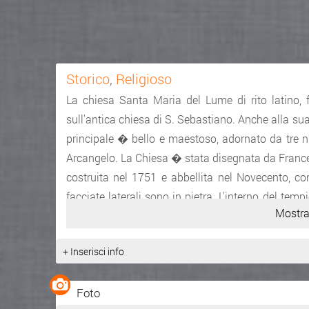
Storico
,
Religioso
La chiesa Santa Maria del Lume di rito latino,
sull'antica chiesa di S. Sebastiano. Anche alla sua
principale � bello e maestoso, adornato da tre nic
Arcangelo. La Chiesa � stata disegnata da Franc
costruita nel 1751 e abbellita nel Novecento, co
facciate laterali sono in pietra. L'interno del tem
Mostra
altari laterali sono adornati con tele di grande val
del Novelli. La volta � decorata da affreschi raffi
+ Inserisci info
mentre nell'abside troneggia il Cristo benedicen
trovano gli altari di S. Biagio, S. Pasquale, Mado
Foto
Purgatorio e la sacrestia. Sul lato destro il Batt