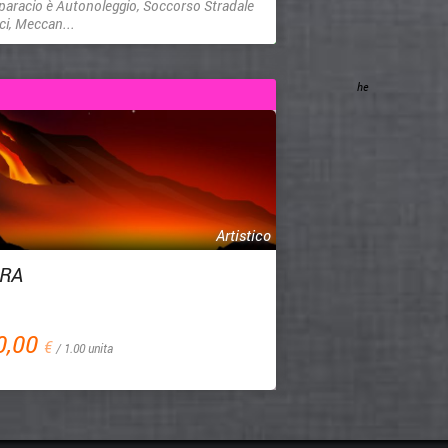
paracio è Autonoleggio, Soccorso Stradale
ci, Meccan...
he
Artistico
RRA
0,00
€
/ 1.00 unita