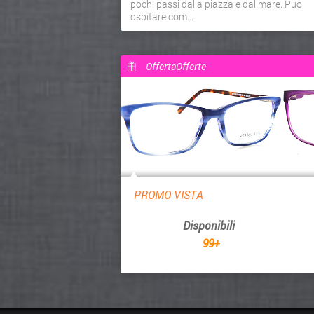
pochi passi dalla piazza e dal mare. Può
ospitare com...
OffertaOfferte
PROMO VISTA
Disponibili
99+