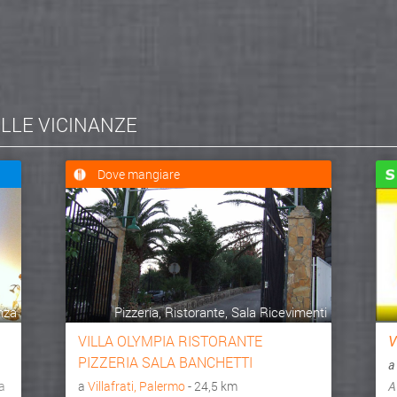
ELLE VICINANZE
Dove mangiare
nza
Pizzeria, Ristorante, Sala Ricevimenti
VILLA OLYMPIA RISTORANTE
V
PIZZERIA SALA BANCHETTI
a
 a
a
Villafrati, Palermo
- 24,5 km
A