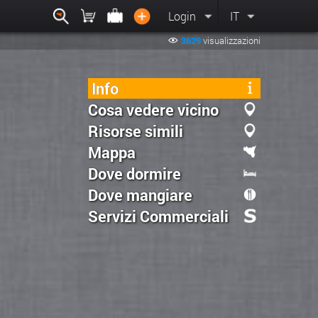
Login
IT
3629
visualizzazioni
Info
Cosa vedere vicino
Risorse simili
Mappa
Dove dormire
Dove mangiare
Servizi Commerciali