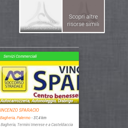
Scopri altre
Santa Maria
risorse simili
(Santuario di Rifesi )
Servizi Commerciali
Autocarrozzeria, Autonoleggio, Disbrigo ...
INCENZO SPARACIO
Bagheria, Palermo
- 37,4 km
 Bagheria, Termini Imerese e a Casteldaccia