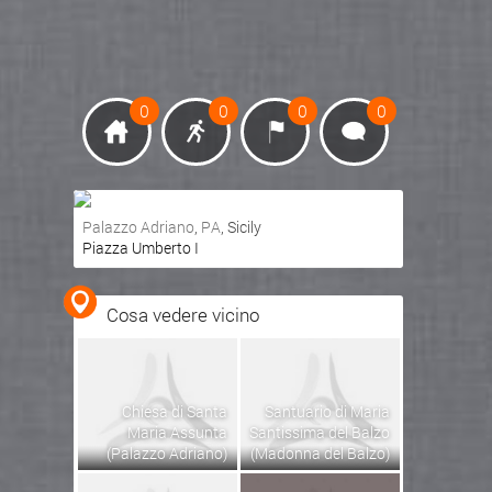
0
0
0
0
Palazzo Adriano
,
PA
, Sicily
Piazza Umberto I
Ottieni indicazioni stradali
Visualizza mappa
Cosa vedere vicino
Chiesa di Santa
Santuario di Maria
Maria Assunta
Santissima del Balzo
(Palazzo Adriano)
(Madonna del Balzo)