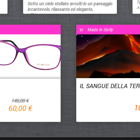
S
Sotto un cielo stellato avvolti in un paesaggio
A
incantevole, rilassante ed elegante,
offriamo...
Made in Sicily
IL SANGUE DELLA TE
140,00 €
1
60,00 €