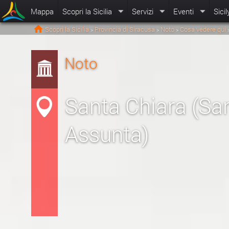
Mappa
Scopri la Sicilia
Servizi
Eventi
Sicil
Scopri la Sicilia
Provincia di Siracusa
Noto
Cosa vedere qui
>
>
>
Noto
Santa Chiara (Sa
Assunta)