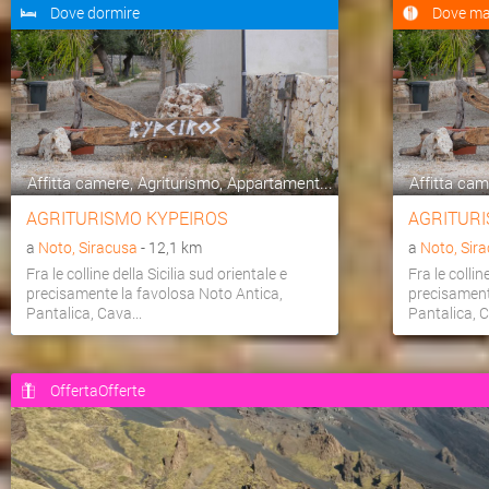
Dove dormire
Dove ma
Affitta camere, Agriturismo, Appartament...
Affitta cam
AGRITURISMO KYPEIROS
AGRITURI
a
Noto, Siracusa
- 12,1 km
a
Noto, Sir
Fra le colline della Sicilia sud orientale e
Fra le collin
precisamente la favolosa Noto Antica,
precisament
Pantalica, Cava...
Pantalica, C
OffertaOfferte