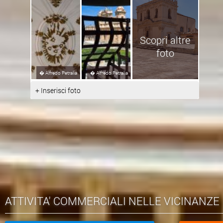
Scopri altre
foto
�
Alfredo Petralia
�
Alfredo Petralia
+ Inserisci foto
ATTIVITA' COMMERCIALI NELLE VICINANZE