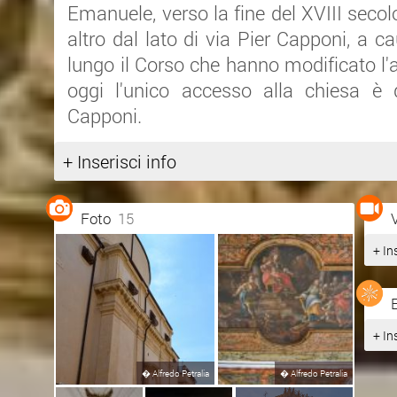
Emanuele, verso la fine del XVIII seco
altro dal lato di via Pier Capponi, a ca
lungo il Corso che hanno modificato l'al
oggi l'unico accesso alla chiesa è 
Capponi.
+ Inserisci info
Foto
15
+ In
+ In
�
Alfredo Petralia
�
Alfredo Petralia