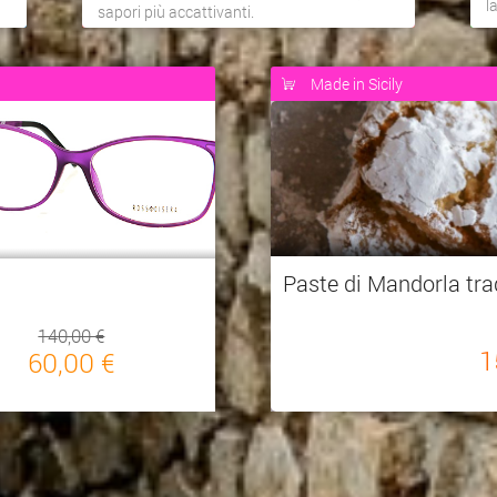
l
sapori più accattivanti.
Made in Sicily
Paste di Mandorla tra
140,00 €
1
60,00 €