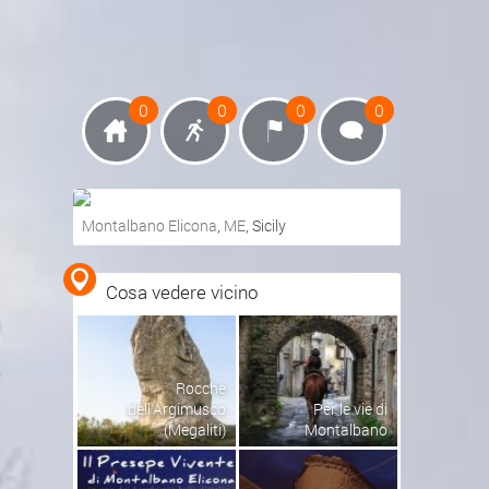
0
0
0
0
Montalbano Elicona
,
ME
, Sicily
Ottieni indicazioni stradali
Cosa vedere vicino
Visualizza mappa
Rocche
dell'Argimusco
Per le vie di
(Megaliti)
Montalbano