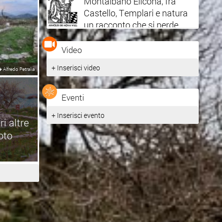
Montalbano Elicona, fra
Castello, Templari e natura
un racconto che si perde
nella notte dei tempi.
Video
+ Inserisci video
�
Alfredo Petralia
Eventi
+ Inserisci evento
i altre
oto