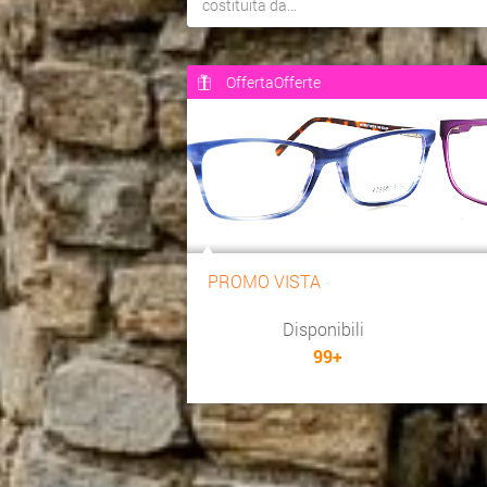
costituita da...
OffertaOfferte
PROMO VISTA
Disponibili
99+