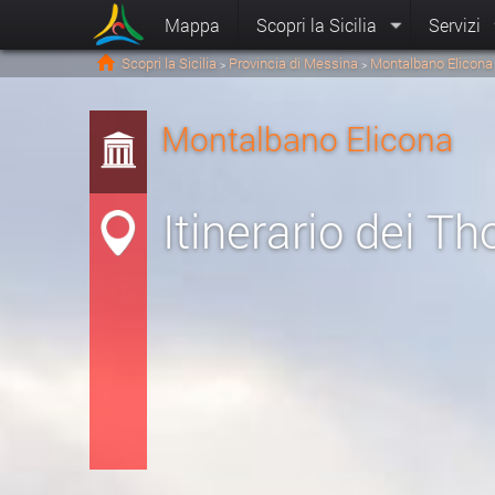
Mappa
Scopri la Sicilia
Servizi
Scopri la Sicilia
Provincia di Messina
Montalbano Elicona
>
>
Montalbano Elicona
Itinerario dei T