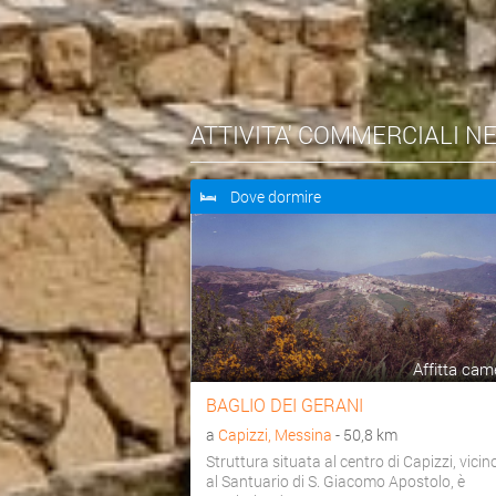
ATTIVITA' COMMERCIALI N
Dove dormire
Affitta cam
BAGLIO DEI GERANI
a
Capizzi, Messina
- 50,8 km
Struttura situata al centro di Capizzi, vicin
al Santuario di S. Giacomo Apostolo, è