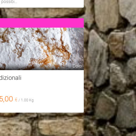
a possibi...
Dolci
dizionali
5,00
€
/ 1.00 Kg