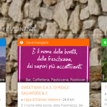
ELLE VICINANZE
Dove mangiare
ere
Bar, Caffetteria, Pasticceria, Rosticcer...
SWEET BAR S.A.S. DI REALE
T
SALVATORE & C.
o
a
Capo d'Orlando, Messina
- 28,9 km
a
p
E' il nome della bontà, della freschezza, dei