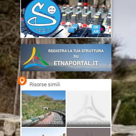
REGISTRA LA TUA STRUTTURA
SU
ETNAPORTAL.IT
Risorse simili
Ferrovia dismessa
Strada Costa
Villa Romana di Patti