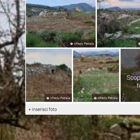
�
Alfredo Petralia
Scopr
f
�
Alfredo Petralia
�
Alfredo Petralia
+ Inserisci foto