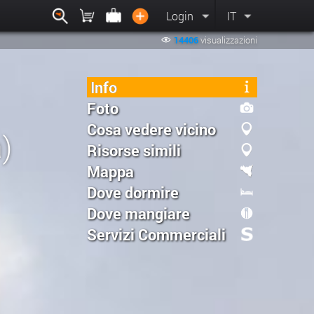
Login
IT
14406
visualizzazioni
Info
Foto
Cosa vedere vicino
)
Risorse simili
Mappa
Dove dormire
Dove mangiare
Servizi Commerciali