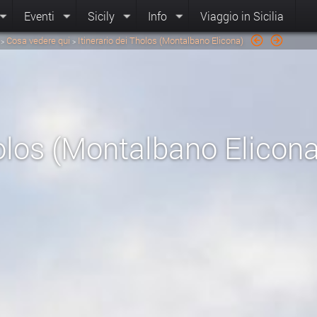
Eventi
Sicily
Info
Viaggio in Sicilia
Cosa vedere qui
Itinerario dei Tholos (Montalbano Elicona)
>
>
holos (Montalbano Elicona