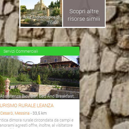
Scopri altre
Area Archeologica di
risorse simili
Tindari
Servizi Commerciali
Assistenza Bici, Bar, Bed And Breakfast,...
URISMO RURALE LEANZA
a
Cesarò, Messina
- 33,5 km
ntica dimora rurale circondata da campi e
anorami agresti offre, inoltre, al visitatore