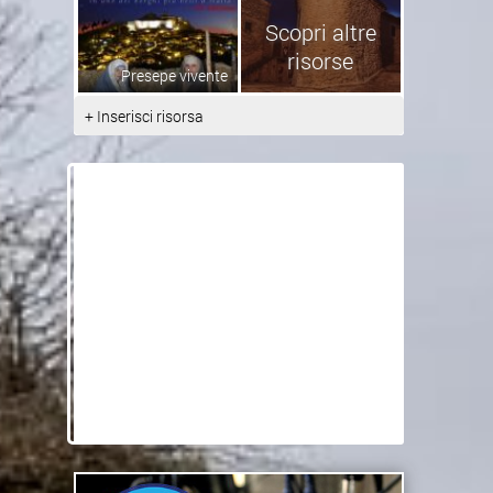
Scopri altre
risorse
Presepe vivente
+ Inserisci risorsa