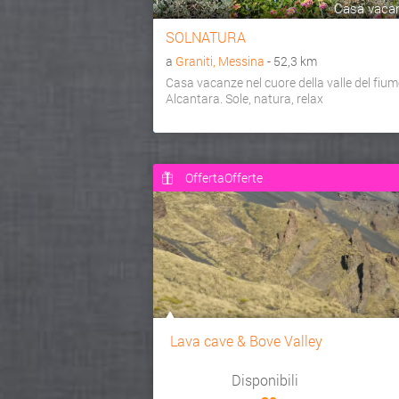
Casa vaca
SOLNATURA
a
Graniti, Messina
- 52,3 km
Casa vacanze nel cuore della valle del fium
Alcantara. Sole, natura, relax
OffertaOfferte
Lava cave & Bove Valley
Disponibili