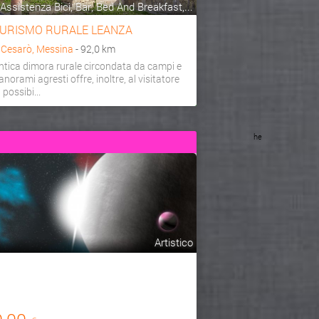
Assistenza Bici, Bar, Bed And Breakfast,...
URISMO RURALE LEANZA
a
Cesarò, Messina
- 92,0 km
ntica dimora rurale circondata da campi e
anorami agresti offre, inoltre, al visitatore
a possibi...
he
Artistico