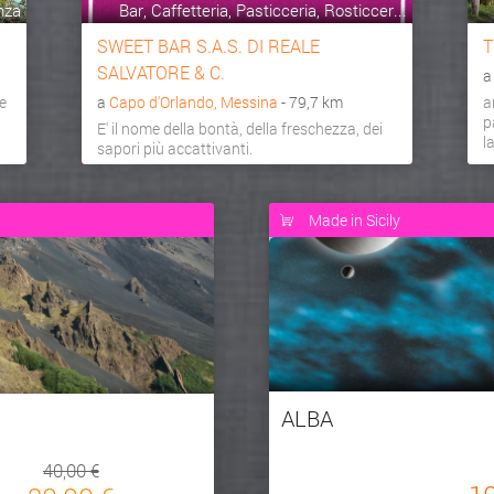
nza
Bar, Caffetteria, Pasticceria, Rosticcer...
SWEET BAR S.A.S. DI REALE
T
SALVATORE & C.
e
a
Capo d'Orlando, Messina
- 79,7 km
a
p
E' il nome della bontà, della freschezza, dei
l
sapori più accattivanti.
Made in Sicily
ALBA
40,00 €