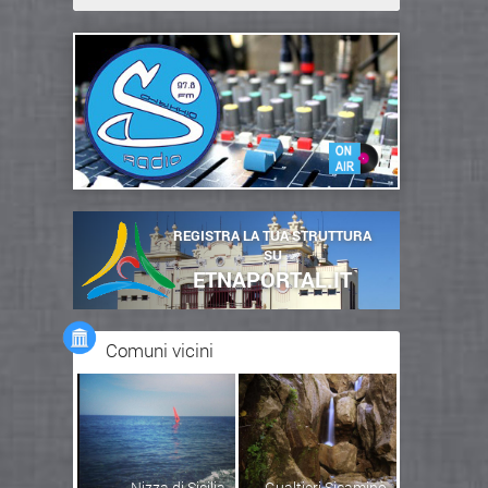
REGISTRA LA TUA STRUTTURA
SU
ETNAPORTAL.IT
Comuni vicini
Nizza di Sicilia
Gualtieri Sicaminò