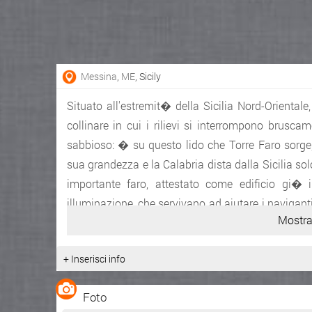
Messina
,
ME
, Sicily
Situato all'estremit� della Sicilia Nord-Oriental
collinare in cui i rilievi si interrompono brusc
sabbioso: � su questo lido che Torre Faro sorge,
sua grandezza e la Calabria dista dalla Sicilia so
importante faro, attestato come edificio gi�
illuminazione, che servivano ad aiutare i naviganti
Mostra
luogo sono i refoli, vortici generati dalla corr
animarono la leggenda di Cariddi,
+ Inserisci info
Fonte:
http://it.wikipedia....
Foto