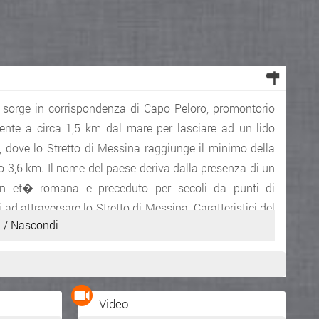
e, sorge in corrispondenza di Capo Peloro, promontorio
amente a circa 1,5 km dal mare per lasciare ad un lido
 dove lo Stretto di Messina raggiunge il minimo della
lo 3,6 km. Il nome del paese deriva dalla presenza di un
 in et� romana e preceduto per secoli da punti di
 ad attraversare lo Stretto di Messina. Caratteristici del
 / Nascondi
ente dello Stretto di Messina, che nei secoli passati
Inserito da
federicosic
Video