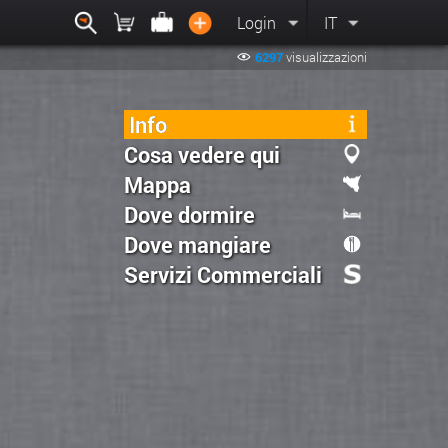
Login
IT
6297
visualizzazioni
Info
Cosa vedere qui
Mappa
Dove dormire
Dove mangiare
Servizi Commerciali