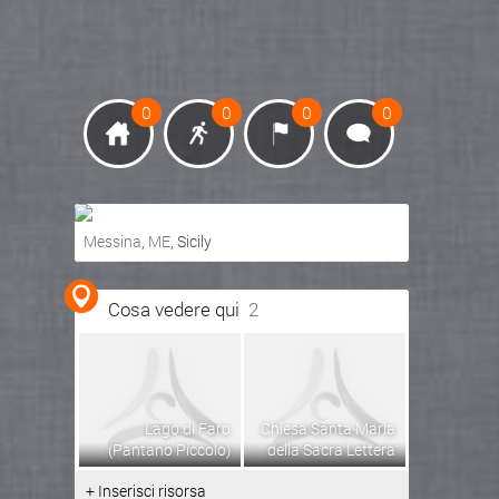
0
0
0
0
Messina
,
ME
, Sicily
Ottieni indicazioni stradali
Cosa vedere qui
2
Visualizza mappa
Lago di Faro
Chiesa Santa Maria
(Pantano Piccolo)
della Sacra Lettera
+ Inserisci risorsa