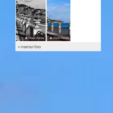
�
Alfredo Petralia
�
Alfredo Petralia
+ Inserisci foto