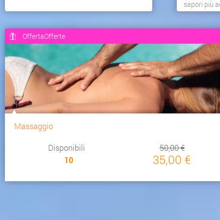
sapori più a
OffertaOfferte
Massaggio
Disponibili
50,00 €
35,00 €
10