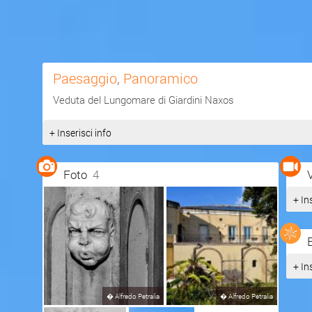
Paesaggio
,
Panoramico
Veduta del Lungomare di Giardini Naxos
+ Inserisci info
Foto
4
+ In
+ In
�
Alfredo Petralia
�
Alfredo Petralia