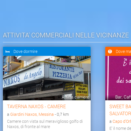
ATTIVITA' COMMERCIALI NELLE VICINANZE
Dove dormire
Dove ma
Affitta camere
Bar, Caf
TAVERNA NAXOS - CAMERE
SWEET BAR
SALVATOR
a
Giardini Naxos, Messina
- 0,7 km
Camere con vista sul meraviglioso golfo di
a
Capo d'Or
Naxos, di fronte al mare
E' il nome d