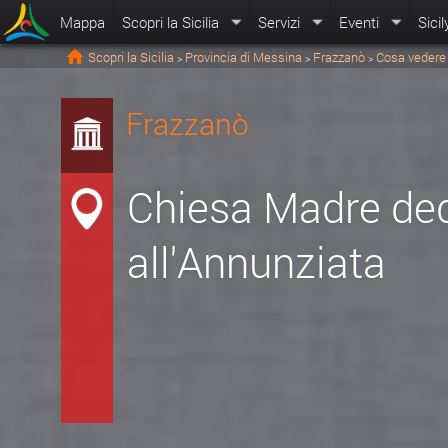
Mappa
Scopri la Sicilia
Servizi
Eventi
Sicil
Scopri la Sicilia
Provincia di Messina
Frazzanò
Cosa vedere
>
>
>
Frazzanò
Chiesa Madre de
all'Annunziata