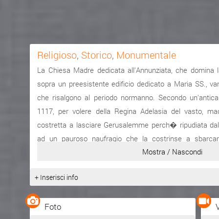
Religioso
,
Storico
,
Monumentale
La Chiesa Madre dedicata all'Annunziata, che domina la
sopra un preesistente edificio dedicato a Maria SS., van
che risalgono al periodo normanno. Secondo un'antica t
1117, per volere della Regina Adelasia del vasto, mad
costretta a lasciare Gerusalemme perch� ripudiata dal
ad un pauroso naufragio che la costrinse a sbarcar
Mostra / Nascondi
Agatirsio, oggi Capo d'Orlando, fece costruire per vot
all'Annunziata.
+ Inserisci info
La chiesa fu ampliata, tra il 1570 e il 1716, sotto il re
Savoia e sotto la giurisdizione dell'Arcivescovo di Messin
Foto
prospetto, portato a termine nel 1716 dallo scultore p