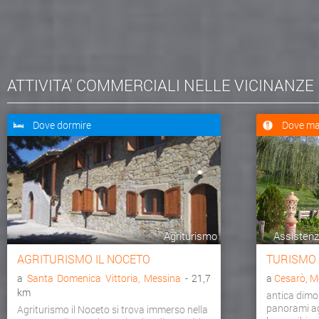
ATTIVITA' COMMERCIALI NELLE VICINANZE
Dove dormire
Dove ma
Agriturismo
Assistenza
AGRITURISMO IL NOCETO
TURISMO
a
Santa Domenica Vittoria, Messina
- 21,7
a
Cesarò, M
km
antica dimo
panorami agr
Agriturismo il Noceto si trova immerso nella