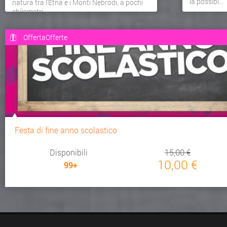
la possibi...
natura tra l'Etna e i Monti Nebrodi, a pochi
chilometri...
OffertaOfferte
Festa di fine anno scolastico
Disponibili
15,00 €
10,00 €
99+