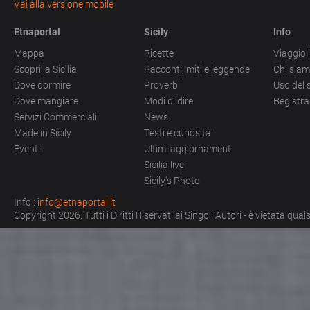
Vai alla versione mobile
Etnaportal
Sicily
Info
Mappa
Ricette
Viaggio i
Scopri la Sicilia
Racconti, miti e leggende
Chi sia
Dove dormire
Proverbi
Uso del 
Dove mangiare
Modi di dire
Registra
Servizi Commerciali
News
Made in Sicily
Testi e curiosita'
Eventi
Ultimi aggiornamenti
Sicilia live
Sicily's Photo
Info :
info@etnaportal.it
Copyright 2026. Tutti i Diritti Riservati ai Singoli Autori - è vietata qu