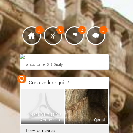
0
0
2
0
Francofonte
,
SR
, Sicily
Ottieni indicazioni stradali
Cosa vedere qui
2
Visualizza mappa
Maria Santissima
Annunziata
Qanat
+ Inserisci risorsa