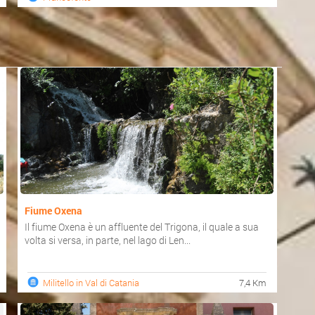
Fiume Oxena
Il fiume Oxena è un affluente del Trigona, il quale a sua
volta si versa, in parte, nel lago di Len...
Militello in Val di Catania
7,4 Km