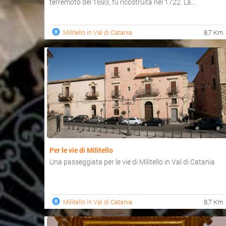
terremoto del 1693, fu ricostruita nel 1722. La...
Militello in Val di Catania
8,7 Km
Per le vie di Militello
Una passeggiata per le vie di Militello in Val di Catania
Militello in Val di Catania
8,7 Km