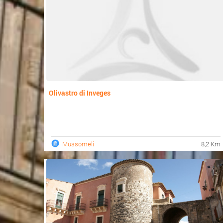
Olivastro di Inveges
Mussomeli
8,2 Km