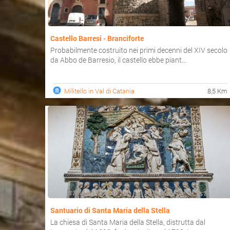
Castello Barresi - Branciforte
Probabilmente costruito nei primi decenni del XIV secolo
da Abbo de Barresio, il castello ebbe piant...
Militello in Val di Catania
8,5 Km
Santuario di Santa Maria della Stella
La chiesa di Santa Maria della Stella, distrutta dal