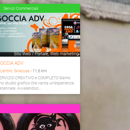
Servizi Commerciali
Sito Web / Portale, Web marketing
OCCIA ADV
a
Lentini, Siracusa
- 11,6 km
ERVIZIO CREATIVO e COMPLETO Siamo
no studio grafico che vanta un'esperienza
ecennale. Avvalendoci...