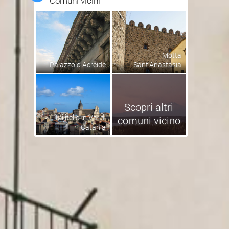
Comuni vicini
Motta
Palazzolo Acreide
Sant'Anastasia
Scopri altri
Militello in Val di
comuni vicino
Catania