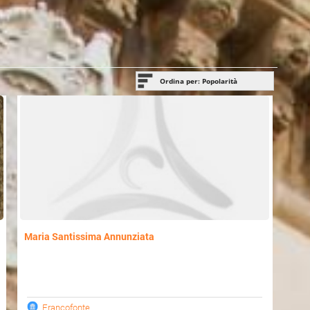
Ordina per: Popolarità
Popolarità
Ci andrò
Ultimo aggiornamento
Nome
Maria Santissima Annunziata
Francofonte