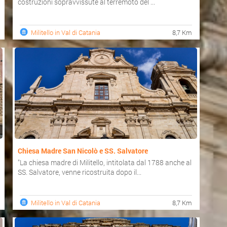
costruzioni sopravvissute al terremoto del ...
Militello in Val di Catania
8,7 Km
Chiesa Madre San Nicolò e SS. Salvatore
"La chiesa madre di Militello, intitolata dal 1788 anche al
SS. Salvatore, venne ricostruita dopo il...
Militello in Val di Catania
8,7 Km