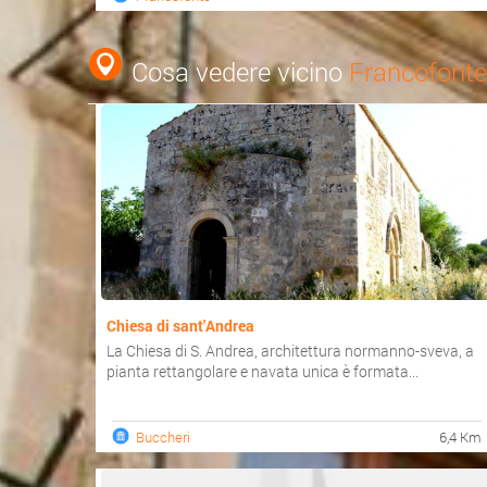
Cosa vedere vicino
Francofonte
Chiesa di sant'Andrea
La Chiesa di S. Andrea, architettura normanno-sveva, a
pianta rettangolare e navata unica è formata...
Buccheri
6,4 Km