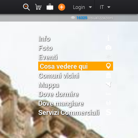
Login
IT
16325
visualizzazioni
Info
Foto
Eventi
Cosa vedere qui
Comuni vicini
Mappa
Dove dormire
Dove mangiare
Servizi Commerciali