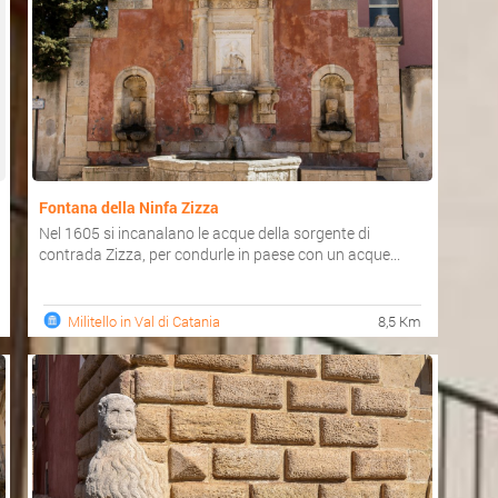
Fontana della Ninfa Zizza
Nel 1605 si incanalano le acque della sorgente di
contrada Zizza, per condurle in paese con un acque...
Militello in Val di Catania
8,5 Km