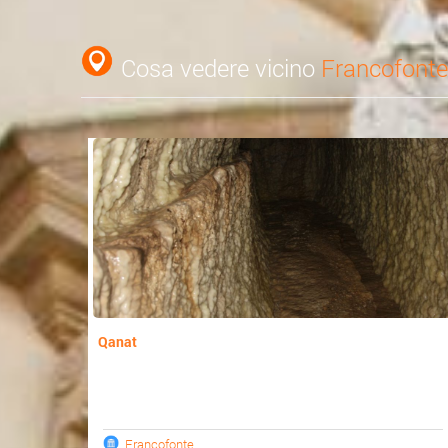
Cosa vedere vicino
Francofonte
Qanat
Francofonte