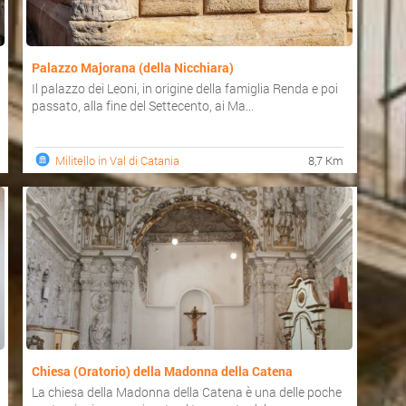
Palazzo Majorana (della Nicchiara)
Il palazzo dei Leoni, in origine della famiglia Renda e poi
passato, alla fine del Settecento, ai Ma...
Militello in Val di Catania
8,7 Km
Chiesa (Oratorio) della Madonna della Catena
La chiesa della Madonna della Catena è una delle poche