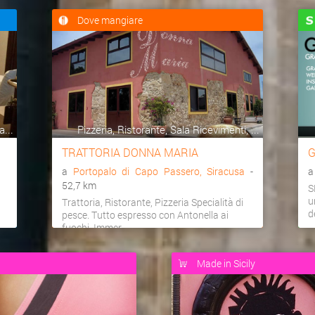
Dove mangiare
...
Pizzeria, Ristorante, Sala Ricevimenti, ...
TRATTORIA DONNA MARIA
G
a
Portopalo di Capo Passero, Siracusa
-
52,7 km
S
u
Trattoria, Ristorante, Pizzeria Specialità di
d
pesce. Tutto espresso con Antonella ai
fuochi. Immer...
Made in Sicily