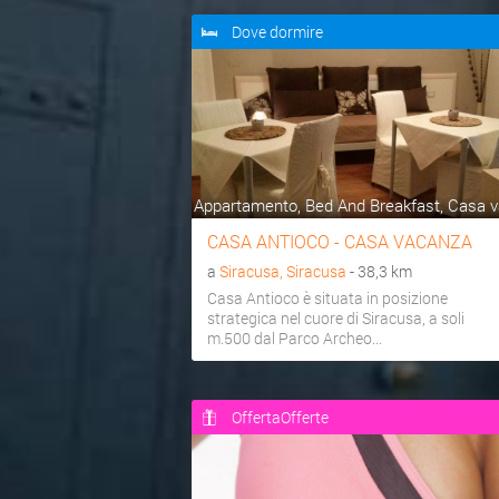
Dove dormire
Appartamento, Bed And Breakfast, Casa va
CASA ANTIOCO - CASA VACANZA
a
Siracusa, Siracusa
- 38,3 km
Casa Antioco è situata in posizione
strategica nel cuore di Siracusa, a soli
m.500 dal Parco Archeo...
OffertaOfferte