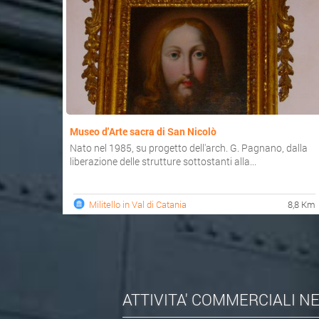
Museo d'Arte sacra di San Nicolò
Nato nel 1985, su progetto dell'arch. G. Pagnano, dalla
liberazione delle strutture sottostanti alla...
Militello in Val di Catania
8,8 Km
ATTIVITA' COMMERCIALI N