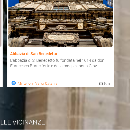
Abbazia di San Benedetto
L'abbazia di S. Benedetto fu fondata nel 1614 da don
Francesco Branciforte e dalla moglie donna Giov...
Militello in Val di Catania
8,8 Km
ELLE VICINANZE