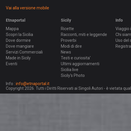
Vai alla versione mobile
Etnaportal
Sicily
Info
Mappa
Ricette
Viaggio i
Scopri la Sicilia
Racconti, miti e leggende
Chi sia
Dove dormire
Proverbi
Uso del 
Dove mangiare
Modi di dire
Registra
Servizi Commerciali
News
Made in Sicily
Testi e curiosita'
Eventi
Ultimi aggiornamenti
Sicilia live
Sicily's Photo
Info :
info@etnaportal.it
Copyright 2026. Tutti i Diritti Riservati ai Singoli Autori - è vietata 