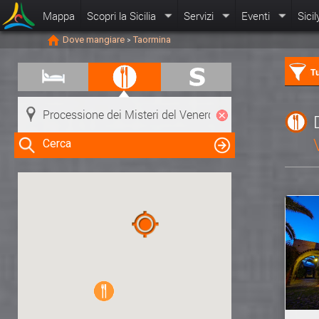
Mappa
Scopri la Sicilia
Servizi
Eventi
Sicil
Dove mangiare
Taormina
>
Tu
Cerca
Clicca su una risorsa nella mappa
per visualizzare le informazioni