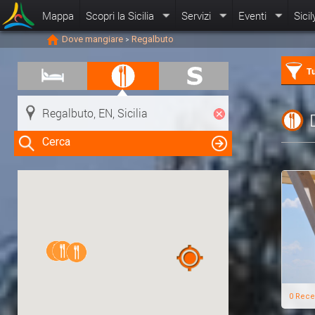
Mappa
Scopri la Sicilia
Servizi
Eventi
Sicil
Dove mangiare
Regalbuto
>
Tu
Cerca
Clicca su una risorsa nella mappa
per visualizzare le informazioni
0 Rece