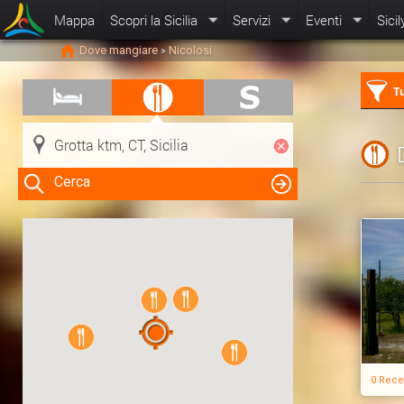
Mappa
Scopri la Sicilia
Servizi
Eventi
Sicil
Dove mangiare
Nicolosi
>
Tu
Cerca
Clicca su una risorsa nella mappa
per visualizzare le informazioni
0 Rece