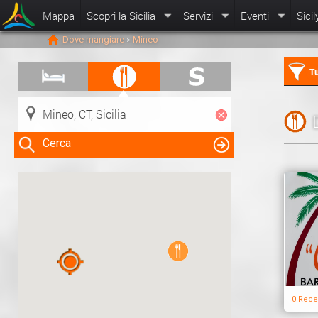
Mappa
Scopri la Sicilia
Servizi
Eventi
Sicil
Dove mangiare
Mineo
>
Tu
Cerca
Clicca su una risorsa nella mappa
per visualizzare le informazioni
0 Rece