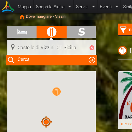
Mappa
Scopri la Sicilia
Servizi
Eventi
Sicil
Dove mangiare
Vizzini
>
Tu
Cerca
Clicca su una risorsa nella mappa
per visualizzare le informazioni
0 Rece