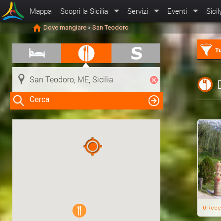
Mappa
Scopri la Sicilia
Servizi
Eventi
Sicil
Dove mangiare
San Teodoro
>
Tu
Cerca
Clicca su una risorsa nella mappa
per visualizzare le informazioni
0 Rece